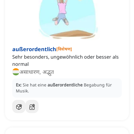
außerordentlich
[
विशेषण
]
Sehr besonders, ungewöhnlich oder besser als
normal
असाधारण, अद्भुत
Ex:
Sie hat eine
außerordentliche
Begabung für
Musik.