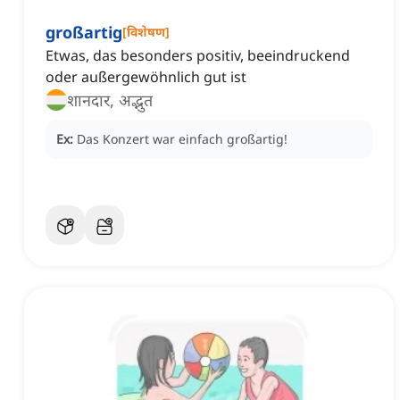
großartig
[
विशेषण
]
Etwas, das besonders positiv, beeindruckend
oder außergewöhnlich gut ist
शानदार, अद्भुत
Ex:
Das Konzert war einfach großartig!