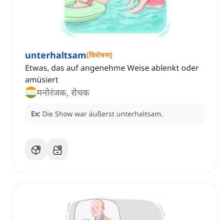
unterhaltsam
[
विशेषण
]
Etwas, das auf angenehme Weise ablenkt oder
amüsiert
मनोरंजक, रोचक
Ex:
Die Show war äußerst unterhaltsam.