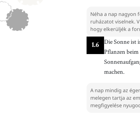
Néha a nap nagyon f
ruházatot viselnek. 
hogy elkerüljék a for
Die Sonne ist
1
.
6
Pflanzen beim
Sonnenaufgang
machen.
A nap mindig az égen
melegen tartja az em
megfigyelése nyugod