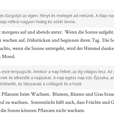
es tűzgolyó az égen. Fényt és meleget ad nekünk. A Nap na
 Nap nélkül nagyon hideg és sötét lenne.
t morgens auf und abends unter.
Wenn die Sonne aufgeht
 wachen auf, frühstücken und beginnen ihren Tag.
Die S
achts, wenn die Sonne untergeht, wird der Himmel dunkel
n Mond.
s este lenyugszik. Amikor a nap felkel, az ég világos lesz. A
znek és elkezdik a napjukat. A nap egész nap süt. Éjszaka, 
ötétedik, és látszanak a csillagok és a hold.
ft Pflanzen beim Wachsen.
Blumen, Bäume und Gras brau
und zu wachsen.
Sonnenlicht hilft auch, dass Früchte und
die Sonne können Pflanzen nicht wachsen.