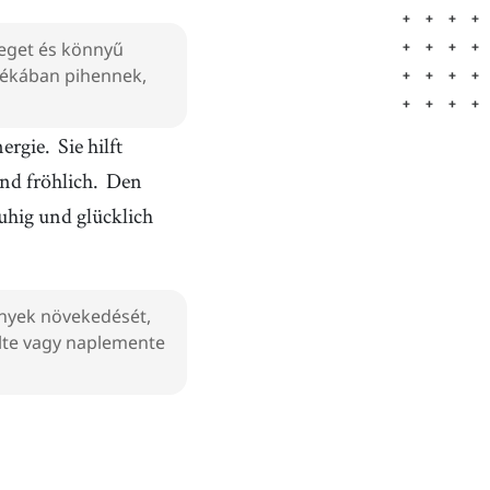
eget és könnyű
nyékában pihennek,
nergie.
Sie hilft
nd fröhlich.
Den
hig und glücklich
ények növekedését,
elte vagy naplemente