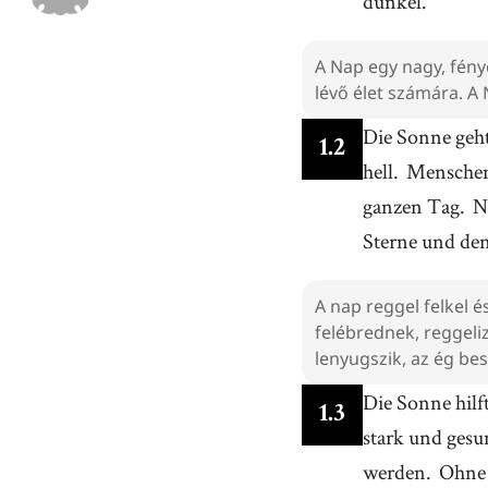
dunkel.
A Nap egy nagy, fény
lévő élet számára. A
Die Sonne geh
1
.
2
hell.
Menschen
ganzen Tag.
N
Sterne und de
A nap reggel felkel é
felébrednek, reggeli
lenyugszik, az ég bes
Die Sonne hil
1
.
3
stark und ges
werden.
Ohne 