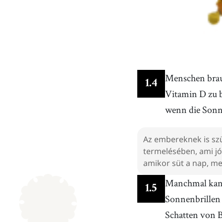
Menschen brau
1
.
4
Vitamin D zu b
wenn die Sonne
Az embereknek is szü
termelésében, ami j
amikor süt a nap, mer
Manchmal kann
1
.
5
Sonnenbrillen 
Schatten von 