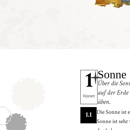
Sonne
1
Über die Sonn
auf der Erde
fejezet
üben.
Die Sonne ist 
1
.
1
Sonne ist sehr 