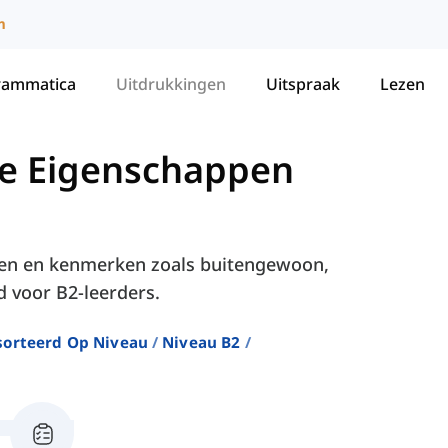
m
rammatica
Uitdrukkingen
Uitspraak
Lezen
re Eigenschappen
iten en kenmerken zoals buitengewoon,
d voor B2-leerders.
sorteerd Op Niveau
Niveau B2