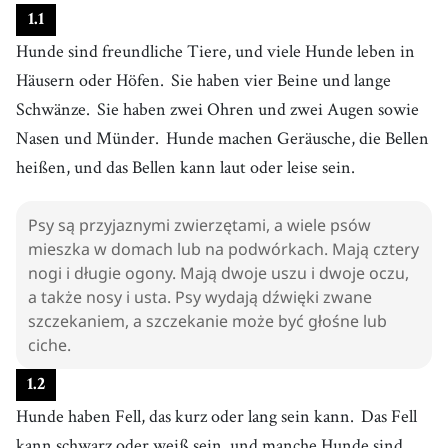
1
.
1
Hunde sind freundliche Tiere, und viele Hunde leben in
Häusern oder Höfen.
Sie haben vier Beine und lange
Schwänze.
Sie haben zwei Ohren und zwei Augen sowie
Nasen und Münder.
Hunde machen Geräusche, die Bellen
heißen, und das Bellen kann laut oder leise sein.
Psy są przyjaznymi zwierzętami, a wiele psów
mieszka w domach lub na podwórkach. Mają cztery
nogi i długie ogony. Mają dwoje uszu i dwoje oczu,
a także nosy i usta. Psy wydają dźwięki zwane
szczekaniem, a szczekanie może być głośne lub
ciche.
1
.
2
Hunde haben Fell, das kurz oder lang sein kann.
Das Fell
kann schwarz oder weiß sein, und manche Hunde sind