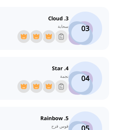
3. Cloud
03
سحابة
4. Star
04
نجمة
5. Rainbow
05
قوس قزح