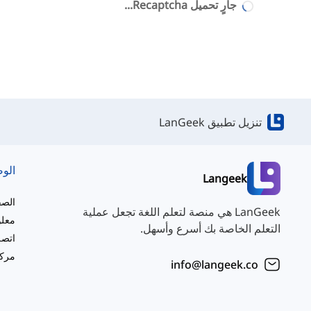
جارٍ تحميل Recaptcha...
تنزيل تطبيق LanGeek
الو
Langeek
الصف
LanGeek هي منصة لتعلم اللغة تجعل عملية
معلو
التعلم الخاصة بك أسرع وأسهل.
اتصل
مركز
info@langeek.co