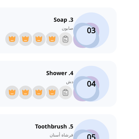
3. Soap
03
صابون
4. Shower
04
دش
5. Toothbrush
05
فرشاة أسنان