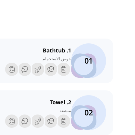
1. Bathtub
01
حوض الاستحمام
2. Towel
02
منشفة