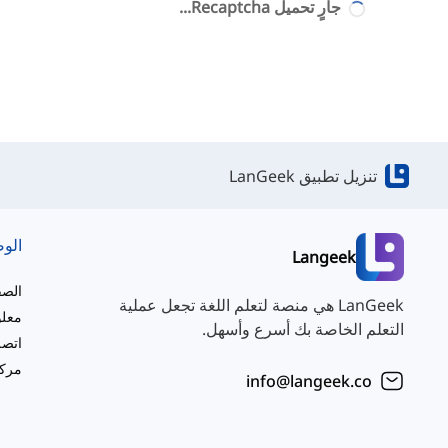
جارٍ تحميل Recaptcha...
تنزيل تطبيق LanGeek
الو
Langeek
الصف
LanGeek هي منصة لتعلم اللغة تجعل عملية
معلو
التعلم الخاصة بك أسرع وأسهل.
اتصل
مركز
info@langeek.co