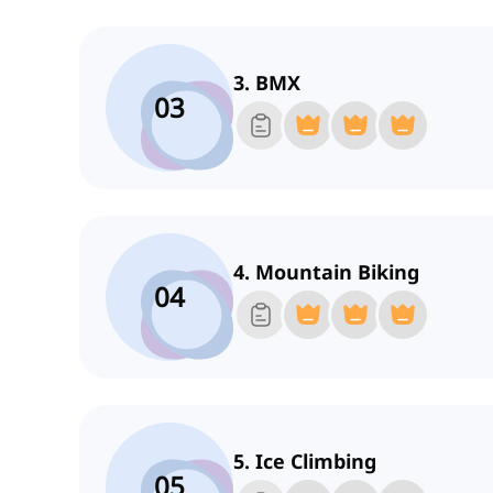
3. BMX
03
4. Mountain Biking
04
5. Ice Climbing
05