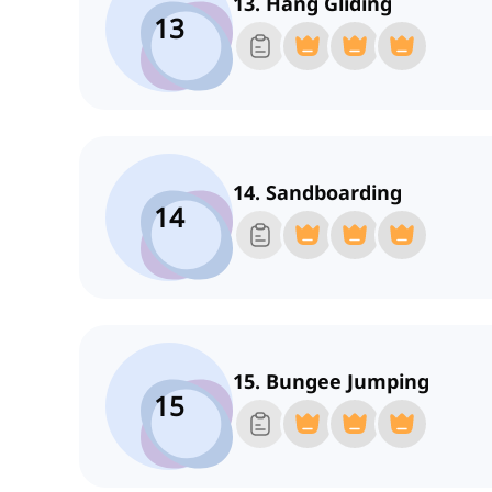
13. Hang Gliding
13
14. Sandboarding
14
15. Bungee Jumping
15