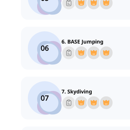
6. BASE Jumping
06
7. Skydiving
07