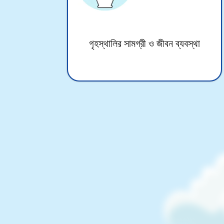
গৃহস্থালির সামগ্রী ও জীবন ব্যবস্থা