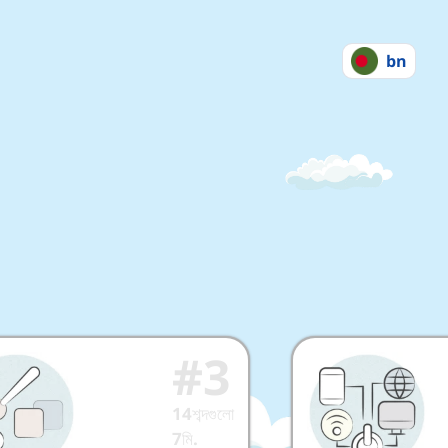
bn
#
3
14
শব্দগুলো
7
মি.