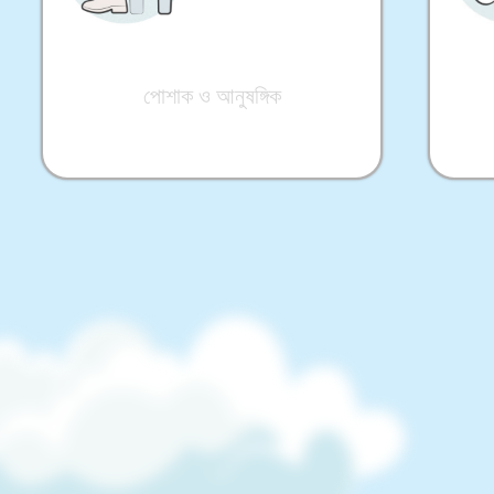
পোশাক ও আনুষঙ্গিক