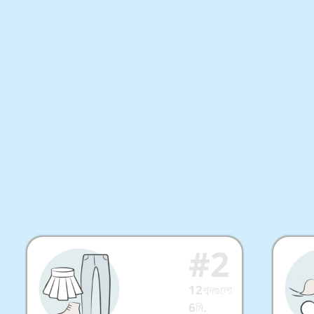
্দভান্ডার 1
#
2
12
শব্দগুলো
6
মি.