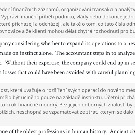
vedení finančních záznamů, organizování transakcí a analýz
 Vypráví finanční příběh podniku, vlády nebo dokonce jedno
které přicházejí a odcházejí, ale také o tom, co tato čísla od
v rovnováze a že klienti mohou dělat chytrá rozhodnutí pro 
any considering whether to expand its operations to a ne
 made on instinct alone.
The accountant steps in to analyz
e.
Without their expertise, the company could end up in se
m losses that could have been avoided with careful planning
nost, která uvažuje o rozšíření svých operací do nového měs
 mělo být učiněno pouze na základě instinktu. Účetní přichá
ento krok finančně moudrý. Bez jejich odborných znalostí by
otížích, neschopná se vzpamatovat ze ztrát, kterým se dalo 
one of the oldest professions in human history.
Ancient civ