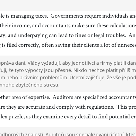
le is managing taxes.
Governments require individuals and
 their income, and accountants make sure these calculations
y, and underpaying can lead to fines or legal troubles.
An
is filed correctly, often saving their clients a lot of unneces
 správa daní. Vlády vyžadují, aby jednotlivci a firmy platili d
šťují, že tyto výpočty jsou přesné. Nikdo nechce platit příliš
m nebo právním problémům. Účetní zajišťuje, že vše je po
 mnoho zbytečného stresu.
ther area of expertise.
Auditors are specialized accountant
ure they are accurate and comply with regulations.
This pro
ex puzzle, as they examine every detail to find potential er
í odborných znalostí. Auditoři jsou specializovaní účetní, kt