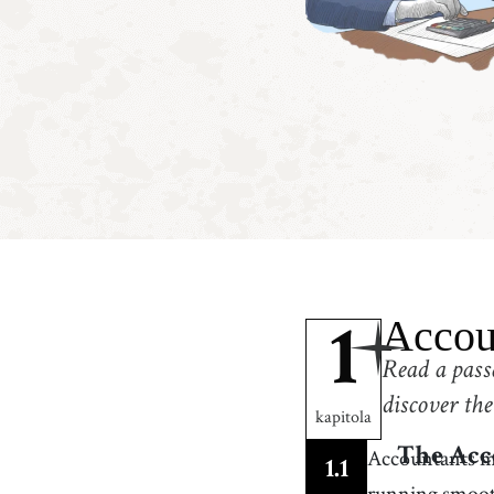
Accou
1
Read a pass
discover the
kapitola
Accountants may
The Acc
1
.
1
running smoot