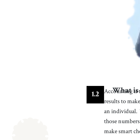
Accounting is t
What is
1
.
2
results to make
an individual.
those numbers
make smart cho