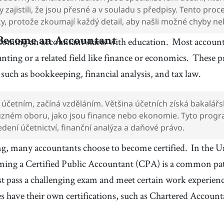
 zajistili, že jsou přesné a v souladu s předpisy. Tento pr
ky, protože zkoumají každý detail, aby našli možné chyby ne
coming an accountant starts with education.
Most accounta
Become an Accountant
nting or a related field like finance or economics.
These p
s, such as bookkeeping, financial analysis, and tax law.
 účetním, začíná vzděláním. Většina účetních získá bakalářsk
uzném oboru, jako jsou finance nebo ekonomie. Tyto progr
edení účetnictví, finanční analýza a daňové právo.
ng, many accountants choose to become certified.
In the U
ming a Certified Public Accountant (CPA) is a common pa
t pass a challenging exam and meet certain work experien
s have their own certifications, such as Chartered Accoun