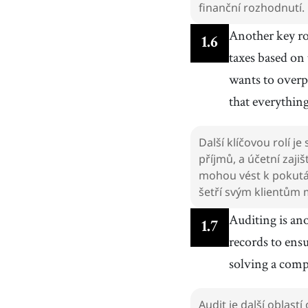
finanční rozhodnutí.
Another key ro
1
.
6
taxes based on
wants to overpa
that everything 
Další klíčovou rolí je
příjmů, a účetní zaji
mohou vést k pokutá
šetří svým klientům
Auditing is ano
1
.
7
records to ens
solving a compl
Audit je další oblast