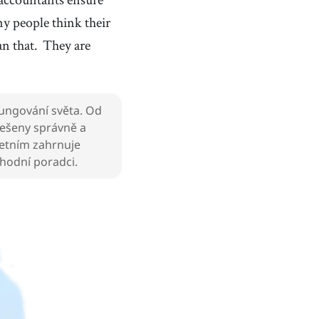
 people think their
an that.
They are
 fungování světa. Od
 řešeny správně a
účetním zahrnuje
yhodní poradci.