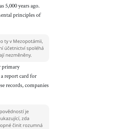
s 5,000 years ago.
ntal principles of
ako ty v Mezopotámii,
ní účetnictví spoléhá
vají nezměněny.
r primary
a report card for
se records, companies
dpovědností je
ukazující, zda
chopné činit rozumná