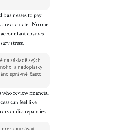
 businesses to pay
 are accurate.
No one
 accountant ensures
sary stress.
aně na základě svých
 mnoho, a nedoplatky
dáno správně, často
s who review financial
cess can feel like
rors or discrepancies.
eří přezkoumávají