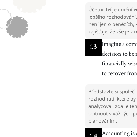
Účetnictví je umění 
lepšího rozhodování.
není jen o penězích, 
zajišťuje, že vše je 
Imagine a comp
1
.
3
decision to be
financially wis
to recover fro
Představte si společ
rozhodnutí, které by
analyzoval, zda je t
ocitnout v vážných p
plánováním.
Accounting is 
1
.
4