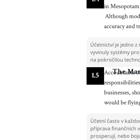
in Mesopotamia
Although mode
accuracy and 
Účetnictví je jedno z 
vyvinuly systémy pro 
na pokročilou techno
Accountants of
The Man
1
.
5
responsibilitie
businesses, sh
would be flyin
Účetní často v každod
příprava finančních 
prosperují, nebo boj