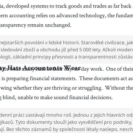
, developed systems to track goods and trades as far back a
rn accounting relies on advanced technology, the fundame
transparency remain unchanged.
nejstarších povolání v lidské historii. Starověké civilizace, j
sledování zboží a obchodu již před 5 000 lety. Ačkoli moder
logii, základní principy přesnosti a transparentnosti zůstá
ten wear many hats in their day-to-day work.
One of thei
y Hats Accountants Wear
s is preparing financial statements.
These documents act as 
owing whether they are thriving or struggling.
Without the
g blind, unable to make sound financial decisions.
enní práci zastávají mnoho rolí. Jednou z jejich hlavních o
výkazů. Tyto dokumenty slouží jako vysvědčení pro podniky, 
ují. Bez těchto záznamů by společnosti létaly naslepo, nes