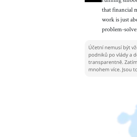
that financial 
work is just a
problem-solvers
Účetní nemusí být vžd
podniků po vlády a do
transparentně. Zatímc
mnohem více. Jsou to