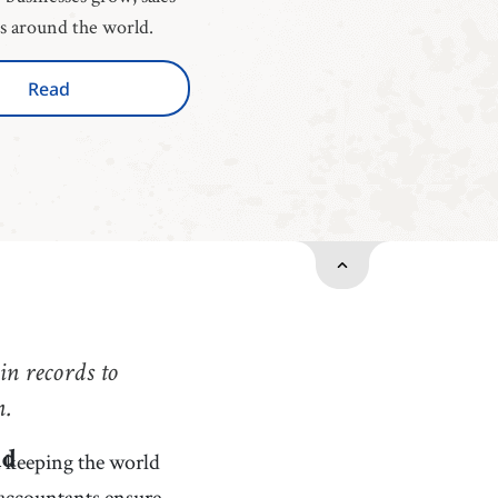
es around the world.
Read
n records to
n.
in keeping the world
ld
 accountants ensure