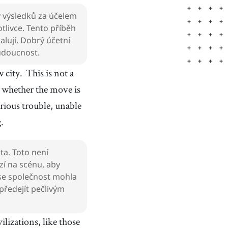
y výsledků za účelem
tlivce. Tento příběh
halují. Dobrý účetní
budoucnost.
w city.
This is not a
e whether the move is
rious trouble, unable
.
ta. Toto není
zí na scénu, aby
 se společnost mohla
předejít pečlivým
ilizations, like those