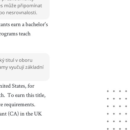
oces může připomínat
bo nesrovnalosti.
nts earn a bachelor's
rograms teach
ý titul v oboru
amy vyučují základní
nited States, for
th.
To earn this title,
ce requirements.
tant (CA) in the UK