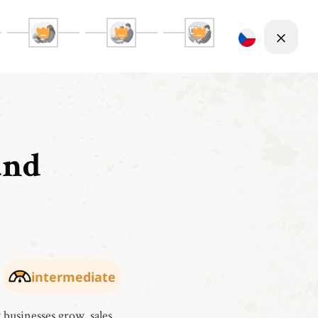
and
intermediate
businesses grow, sales