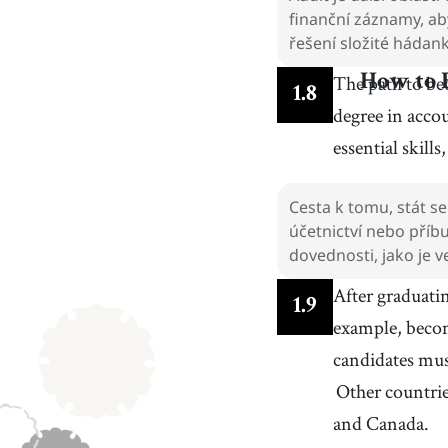
finanční záznamy, aby
řešení složité hádan
The path to be
How to 
1
.
8
degree in accou
essential skill
Cesta k tomu, stát se
účetnictví nebo příb
dovednosti, jako je v
After graduati
1
.
9
example, beco
candidates mus
Other countrie
and Canada.