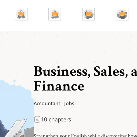
Business, Sales, 
Finance
Accountant
-
Jobs
10
chapters
Strengthen your English while discovering how 