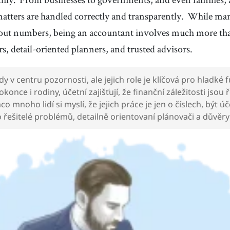
matters are handled correctly and transparently.
While many
bout numbers, being an accountant involves much more th
, detail-oriented planners, and trusted advisors.
y v centru pozornosti, ale jejich role je klíčová pro hladké
konce i rodiny, účetní zajišťují, že finanční záležitosti jsou
o mnoho lidí si myslí, že jejich práce je jen o číslech, být 
 řešitelé problémů, detailně orientovaní plánovači a důvěr