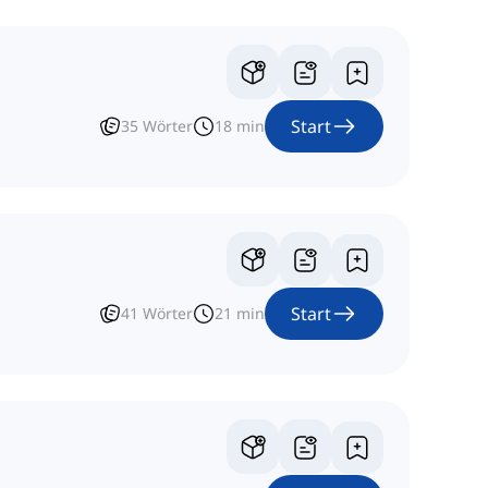
Start
35
Wörter
18
min
Start
41
Wörter
21
min