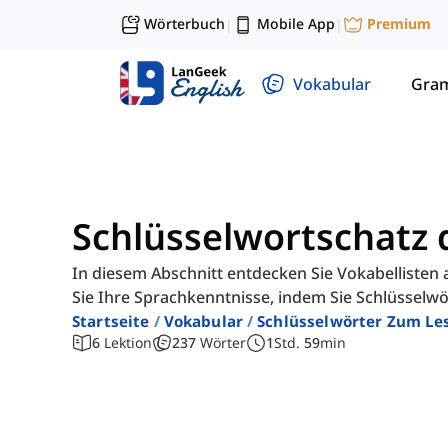
Wörterbuch
Mobile App
Premium
|
|
Vokabular
Gra
Schlüsselwortschatz 
In diesem Abschnitt entdecken Sie Vokabellisten 
Sie Ihre Sprachkenntnisse, indem Sie Schlüsselwö
Startseite
Vokabular
Schlüsselwörter Zum Le
6
Lektion
237
Wörter
1
Std.
59
min