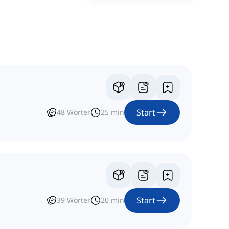
Start
48
Wörter
25
min
Start
39
Wörter
20
min