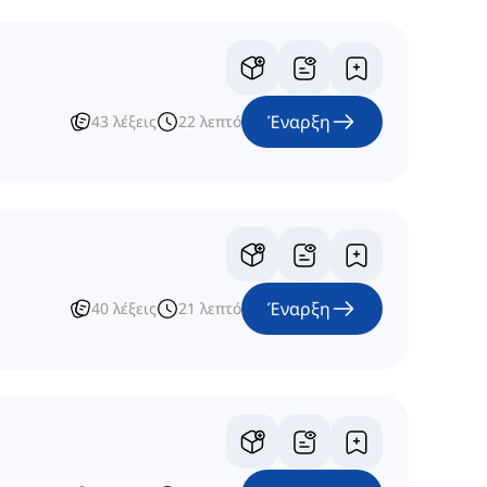
Έναρξη
43
λέξεις
22
λεπτό
Έναρξη
40
λέξεις
21
λεπτό