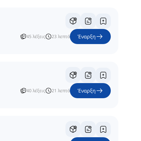
Έναρξη
45
λέξεις
23
λεπτό
Έναρξη
40
λέξεις
21
λεπτό