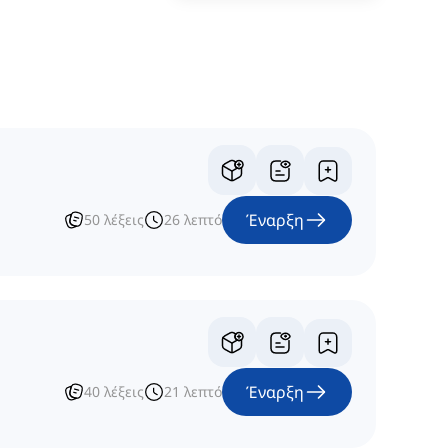
Έναρξη
50
λέξεις
26
λεπτό
Έναρξη
40
λέξεις
21
λεπτό