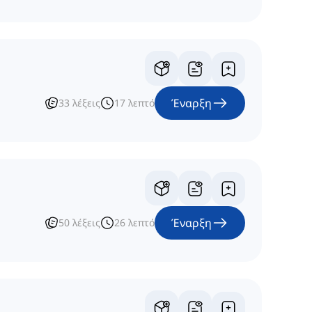
Έναρξη
33
λέξεις
17
λεπτό
Έναρξη
50
λέξεις
26
λεπτό