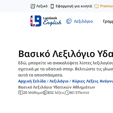
Λεξικό
Εφαρμογή για κινητά
Premi
|
|
Λεξιλόγιο
Γραμ
Βασικό Λεξιλόγιο Υ
Εδώ, μπορείτε να ανακαλύψετε λίστες λεξιλογίο
σχετικά με τα υδατικά σπορ. Βελτιώστε τις γλωσ
αυτά τα αποσπάσματα.
Αρχική Σελίδα
Λεξιλόγιο
Κύριες Λέξεις Ανάγ
Βασικό Λεξιλόγιο Υδατικών Αθλημάτων
20
Μάθημα
832
λέξεις
6
Ω
57
λεπτό