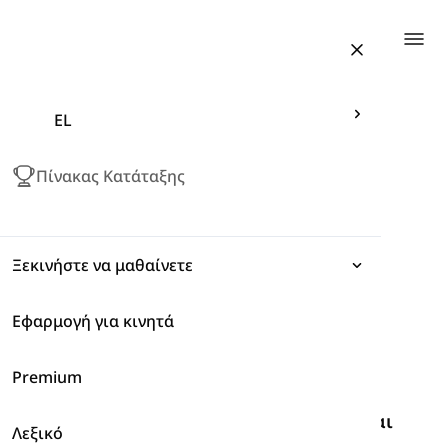
Togg
EL
Πίνακας Κατάταξης
Ξεκινήστε να μαθαίνετε
Εφαρμογή για κινητά
Εκφράσεις
Premium
Γραμματική
Λεξιλόγιο Εξωτερικών Ενδυμάτων και
Λεξικό
Λεξιλόγιο