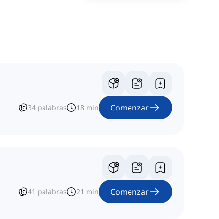
Comenzar
34
palabras
18
min
Comenzar
41
palabras
21
min