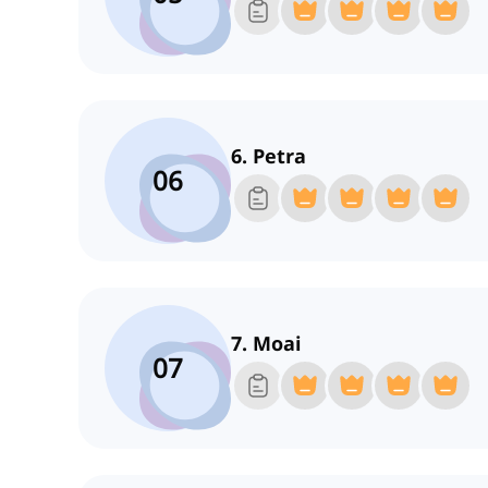
6. Petra
06
7. Moai
07