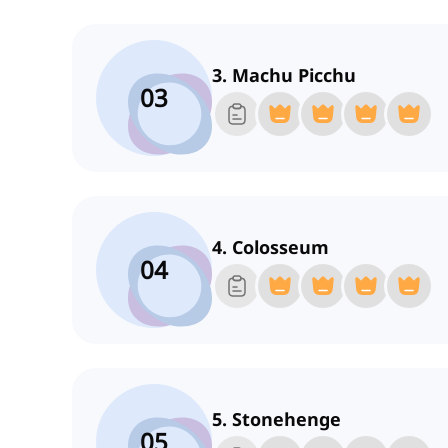
3. Machu Picchu
03
4. Colosseum
04
5. Stonehenge
05