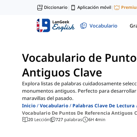
Diccionario
Aplicación móvil
Premi
|
|
Vocabulario
Gr
Vocabulario de Punto
Antiguos Clave
Explora listas de palabras cuidadosamente selec
monumentos antiguos. Perfecto para desarrollar ha
maravillas del pasado.
Inicio
Vocabulario
Palabras Clave De Lectura
Vocabulario De Puntos De Referencia Antiguos 
20
Lección
727
palabras
6
H
4
min