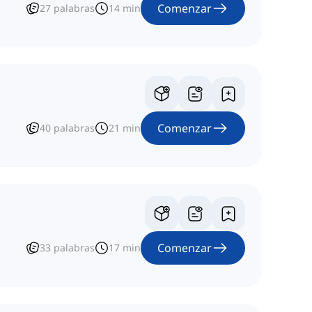
Comenzar
27
palabras
14
min
Comenzar
40
palabras
21
min
Comenzar
33
palabras
17
min