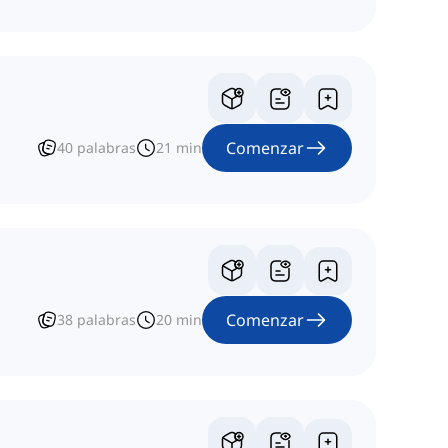
Comenzar
40
palabras
21
min
Comenzar
38
palabras
20
min