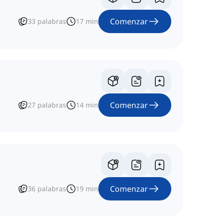
Comenzar
33
palabras
17
min
Comenzar
27
palabras
14
min
Comenzar
36
palabras
19
min