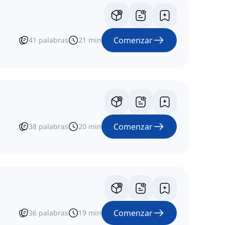
Comenzar
41
palabras
21
min
Comenzar
38
palabras
20
min
Comenzar
36
palabras
19
min