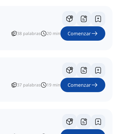
Comenzar
38
palabras
20
min
Comenzar
37
palabras
19
min