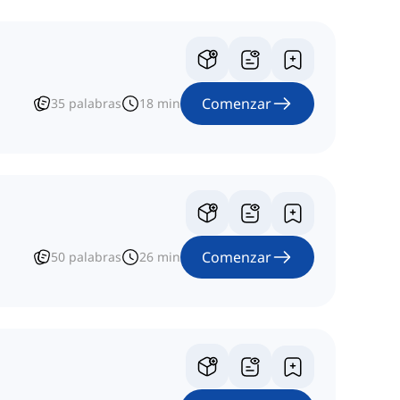
Comenzar
35
palabras
18
min
Comenzar
50
palabras
26
min