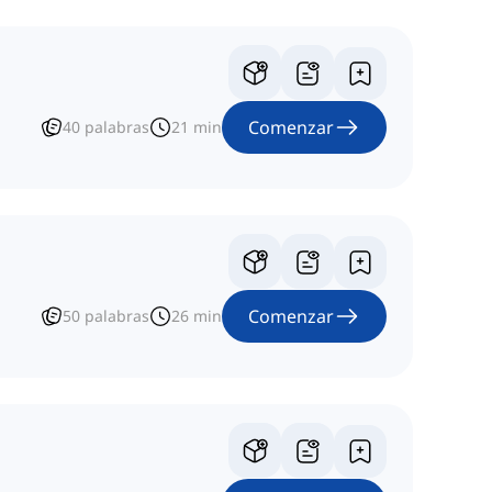
Comenzar
40
palabras
21
min
Comenzar
50
palabras
26
min