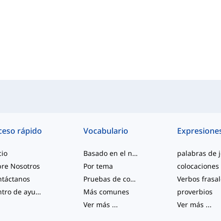
ceso rápido
Vocabulario
Expresione
cio
Basado en el nivel
re Nosotros
Por tema
colocaciones
ntáctanos
Pruebas de competencia
Verbos frasa
Centro de ayuda
Más comunes
proverbios
Ver más
...
Ver más
...