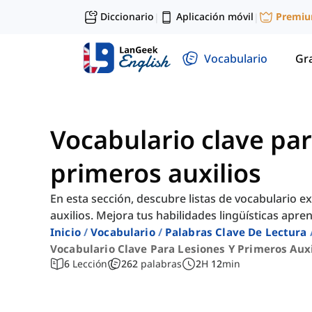
Diccionario
Aplicación móvil
Premi
|
|
Vocabulario
Gr
Vocabulario clave par
primeros auxilios
En esta sección, descubre listas de vocabulario e
auxilios. Mejora tus habilidades lingüísticas apre
Inicio
Vocabulario
Palabras Clave De Lectura
Vocabulario Clave Para Lesiones Y Primeros Auxi
6
Lección
262
palabras
2
H
12
min