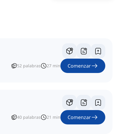
Comenzar
52
palabras
27
min
Comenzar
40
palabras
21
min