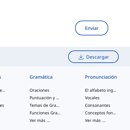
Enviar
Descargar
s
Gramática
Pronunciación
palabras de jerga
Oraciones
El alfabeto inglés
Puntuación y Ortografía
Vocales
les
Temas de Gramática Varios
Consonantes
Funciones Gramaticales
Conceptos fonológicos
Ver más
...
Ver más
...