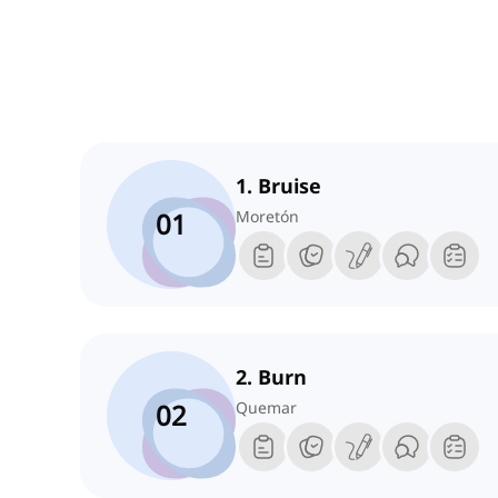
1. Bruise
01
Moretón
2. Burn
02
Quemar