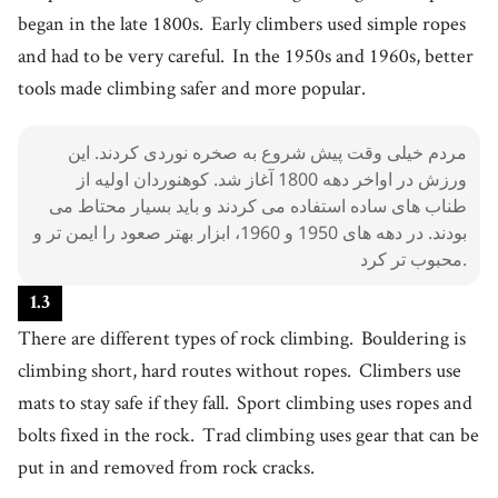
11
.
harness
began in the late 1800s.
Early climbers used simple ropes
[
n
]
/
ˈhɑɹnəs/, /ˈhɑɹnɪs
/
کمربند ایمنی
and had to be very careful.
In the 1950s and 1960s, better
12
.
climbing shoe
tools made climbing safer and more popular.
[
n
]
/
klˈaɪmɪŋ ʃˈuː
/
کفش صخره نوردی
13
.
مردم خیلی وقت پیش شروع به صخره نوردی کردند. این
gym
[
n
]
/
ʤɪm
/
ورزش در اواخر دهه 1800 آغاز شد. کوهنوردان اولیه از
باشگاه
طناب های ساده استفاده می کردند و باید بسیار محتاط می
14
.
simple
[
adj
]
/
ˈsɪmpəl
/
بودند. در دهه های 1950 و 1960، ابزار بهتر صعود را ایمن تر و
ساده
محبوب تر کرد.
15
.
tool
[
n
]
/
tuːl
/
1
.
3
ابزار
There are different types of rock climbing.
Bouldering is
16
.
popular
[
adj
]
/
ˈpɑpjələr
/
climbing short, hard routes without ropes.
Climbers use
محبوب
mats to stay safe if they fall.
Sport climbing uses ropes and
17
.
type
[
n
]
/
taɪp
/
bolts fixed in the rock.
Trad climbing uses gear that can be
نوع
put in and removed from rock cracks.
18
.
bouldering
[
n
]
/
bˈoʊldɚɹɪŋ
/