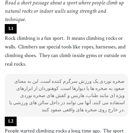
Read a short passage about a sport where people climb up
ورزش
4
natural rocks or indoor walls using strength and
.
climb
[
v
]
/
klaɪm
/
technique.
بالا رفتن
1
.
1
5
.
rock
[
n
]
/
rɑk
/
Rock climbing is a fun sport.
It means climbing rocks or
سنگ
walls.
Climbers use special tools like ropes, harnesses, and
6
.
wall
[
n
]
/
wɔːl
/
climbing shoes.
They can climb inside gyms or outside on
دیوار
real rocks.
7
.
climber
[
n
]
/
ˈkɫaɪmɝ
/
کوهنورد
صخره نوردی یک ورزش سرگرم کننده است. این به معنای
8
.
special
[
adj
]
/
ˈspɛʃəl
/
صعود به صخره ها یا دیوارها است. کوهنوردان از ابزارهای
ویژه
ویژه ای مانند طناب، هارنس و کفش های صخره نوردی
9
.
استفاده می کنند. آنها می توانند در داخل سالن های ورزشی یا
tool
[
n
]
/
tuːl
/
در خارج روی صخره های واقعی صعود کنند.
something such as a hammer, saw, etc. that is held in the hand and used
for a specific job
10
.
rope
[
n
]
/
ˈɹoʊp
/
1
.
2
طناب
People started climbing rocks a long time ago.
The sport