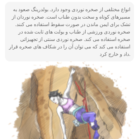
صخره نوردی
انواع مختلفی از صخره نوردی وجود دارد. بولدرینگ صعود به
19
.
short
/
ʃɔrt
/
]
adj
[
مسیرهای کوتاه و سخت بدون طناب است. صخره نوردان از
تشک برای ایمن ماندن در صورت سقوط استفاده می کنند.
کوتاه
صخره نوردی ورزشی از طناب و بولت های ثابت شده در
20
.
safe
[
adj
]
/
seɪf
/
صخره استفاده می کند. صخره نوردی سنتی از تجهیزاتی
امن
استفاده می کند که می توان آن را در شکاف های صخره قرار
21
.
sport climbing
داد و خارج کرد.
/
spˈoːɹt klˈaɪmɪŋ
/
]
n
[
صخره‌نوردی ورزشی
22
.
trad climbing
[
n
]
صعود سنتی
23
.
gear
[
n
]
/
ˈɡɪɹ
/
تجهیزات
24
.
crack
[
n
]
/
ˈkɹæk
/
شکاف
25
.
strong
[
adj
]
/
strɑŋ
/
قوی