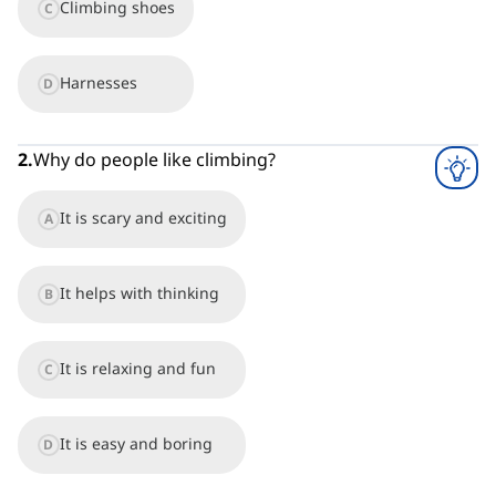
Climbing shoes
C
Harnesses
D
2
.
Why do people like climbing?
It is scary and exciting
A
It helps with thinking
B
It is relaxing and fun
C
It is easy and boring
D