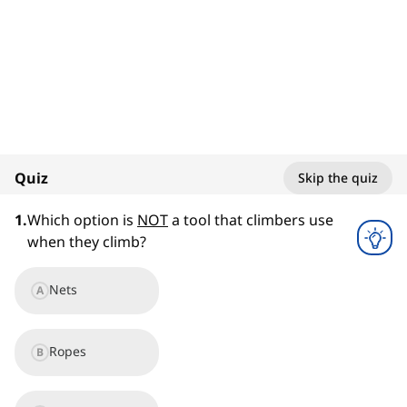
1. Rock Climbing
Extreme and Action Sports
100%
Quiz
Skip the quiz
1
x
1
.
Which option is
NOT
a tool that climbers use
when they climb?
Nets
A
Ropes
B