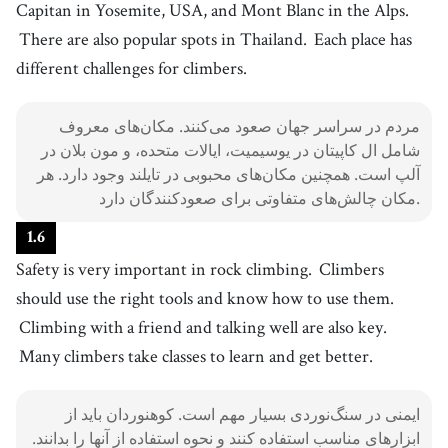
33
.
Capitan in Yosemite, USA, and Mont Blanc in the Alps.
Thailand
[
n
]
/
ˈtaɪˌɫænd
/
There are also popular spots in Thailand.
Each place has
تایلند
different challenges for climbers.
34
.
challenge
[
n
]
/
ˈtʃæɫəndʒ
/
چالش
مردم در سراسر جهان صعود می‌کنند. مکان‌های معروف
35
.
safety
[
n
]
/
ˈseɪfti
/
شامل ال کاپیتان در یوسیمیت، ایالات متحده، و مون بلان در
ایمنی
آلپ است. همچنین مکان‌های محبوبی در تایلند وجود دارد. هر
36
.
important
مکان چالش‌های متفاوتی برای صعودکنندگان دارد.
/
ɪmˈpɔrtənt
/
]
adj
[
مهم
1
.
6
37
.
speed climbing
[
n
]
/
spˈiːd klˈaɪmɪŋ
/
Safety is very important in rock climbing.
Climbers
صعود سرعت
should use the right tools and know how to use them.
38
.
worldwide
[
adv
]
/
ˈwɝɫdˈwaɪd
/
Climbing with a friend and talking well are also key.
در سرتاسر جهان
Many climbers take classes to learn and get better.
39
.
Tokyo
[
n
]
/
ˈtoʊkiˌoʊ
/
توکیو
ایمنی در سنگ‌نوردی بسیار مهم است. کوهنوردان باید از
40
.
Alps
/
ˈæɫps
/
]
n
[
ابزارهای مناسب استفاده کنند و نحوه استفاده از آنها را بدانند.