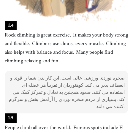
26
.
flexible
[
adj
]
/
ˈfɫɛksəbəɫ
/
انعطاف‌پذیر
27
.
muscle
[
n
]
/
ˈmʌsəl
/
1
.
4
ماهیچه
Rock climbing is great exercise.
It makes your body strong
28
.
balance
and flexible.
Climbers use almost every muscle.
Climbing
[
v
]
/
ˈbæləns
/
تعادل چیزی را حفظ کردن
also helps with balance and focus.
Many people find
29
.
focus
climbing relaxing and fun.
[
n
]
/
ˈfoʊkəs
/
تمرکز
30
.
relaxing
صخره نوردی ورزشی عالی است. این کار بدن شما را قوی و
[
adj
]
/
rɪˈlæksɪŋ
/
انعطاف پذیر می کند. کوهنوردان از تقریباً هر عضله ای
آرامش‌بخش
استفاده می کنند. صعود همچنین به تعادل و تمرکز کمک می
31
.
all over the (world|globe)
[
phrase
]
کند. بسیاری از مردم صخره نوردی را آرامش بخش و سرگرم
/
ˈɔːl ˌoʊvɚ ðə wˈɜːld ɔːɹ ɡlˈoʊb
/
کننده می دانند.
in every part of the world
32
.
1
.
5
USA
[
n
]
People climb all over the world.
Famous spots include El
ایالات متحده (آمریکا)