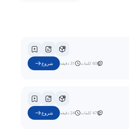
شروع
60
کلمات
31
دقیقه
شروع
47
کلمات
24
دقیقه