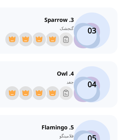
3. Sparrow
03
گنجشک
4. Owl
04
جغد
5. Flamingo
05
فلامینگو