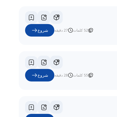
شروع
52
کلمات
27
دقیقه
شروع
55
کلمات
28
دقیقه