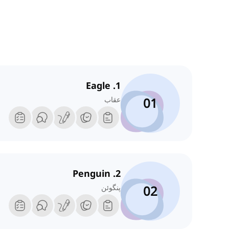
1. Eagle
01
عقاب
2. Penguin
02
پنگوئن