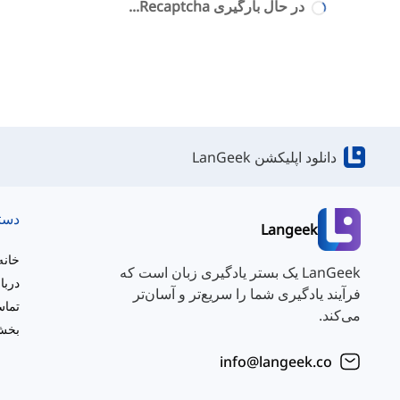
در حال بارگیری Recaptcha...
دانلود اپلیکشن LanGeek
دست
Langeek
خانه
LanGeek یک بستر یادگیری زبان است که
دربا
فرآیند یادگیری شما را سریع‌تر و آسان‌تر
تماس
می‌کند.
بخش 
info@langeek.co