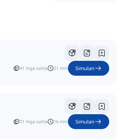
Simulan
41
mga salita
21
min
Simulan
31
mga salita
16
min