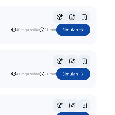
Simulan
40
mga salita
21
min
Simulan
41
mga salita
21
min