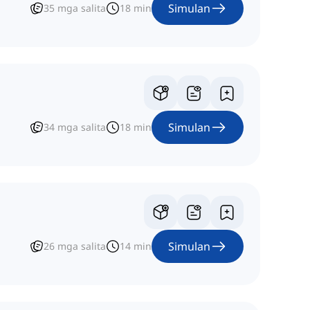
Simulan
35
mga salita
18
min
Simulan
34
mga salita
18
min
Simulan
26
mga salita
14
min