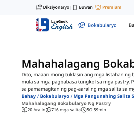
Diksiyonaryo
Buwan
Premium
|
|
Bokabularyo
Ba
Mahahalagang Bokabu
Dito, maaari mong tuklasin ang mga listahan ng
mula sa mga pagbabasa tungkol sa mga pastry. P
sa pamamagitan ng pag-aaral ng mga salita sa mg
Bahay
Bokabularyo
Mga Pangunahing Salita 
Mahahalagang Bokabularyo Ng Pastry
20
Aralin
716
mga salita
5
O
59
min