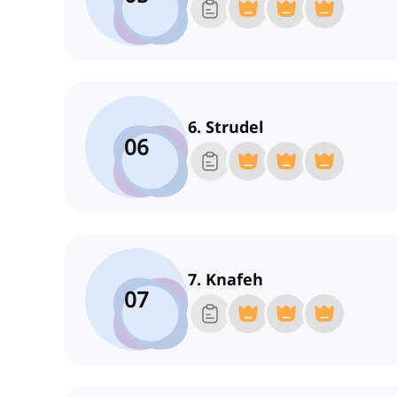
6. Strudel
06
7. Knafeh
07