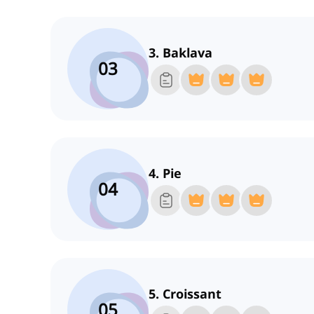
3. Baklava
03
4. Pie
04
5. Croissant
05