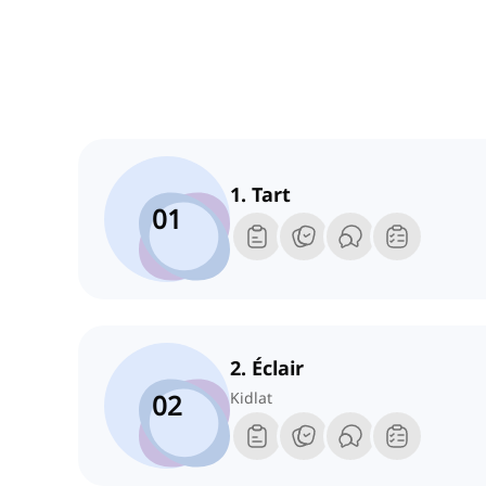
1. Tart
01
2. Éclair
02
Kidlat