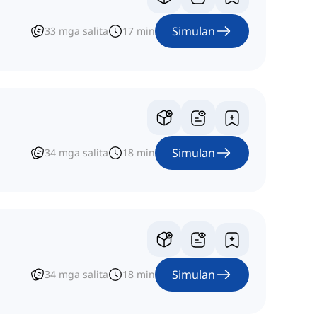
Simulan
33
mga salita
17
min
Simulan
34
mga salita
18
min
Simulan
34
mga salita
18
min