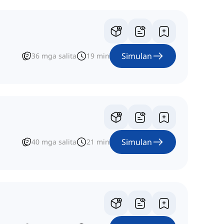
Simulan
36
mga salita
19
min
Simulan
40
mga salita
21
min