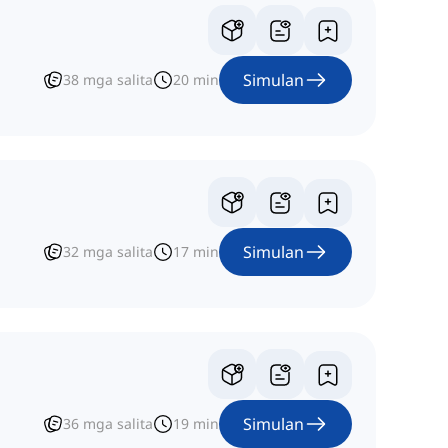
Simulan
38
mga salita
20
min
Simulan
32
mga salita
17
min
Simulan
36
mga salita
19
min