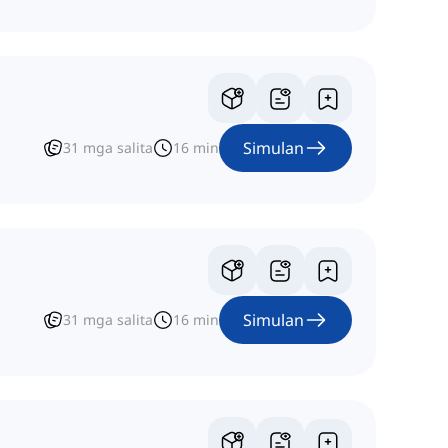
Simulan
31
mga salita
16
min
Simulan
31
mga salita
16
min