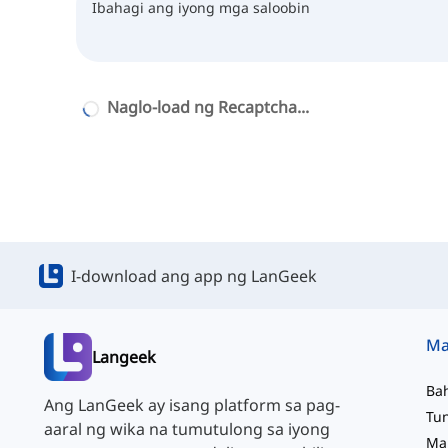
Naglo-load ng Recaptcha...
I-download ang app ng LanGeek
Langeek
Ba
Ang LanGeek ay isang platform sa pag-
aaral ng wika na tumutulong sa iyong