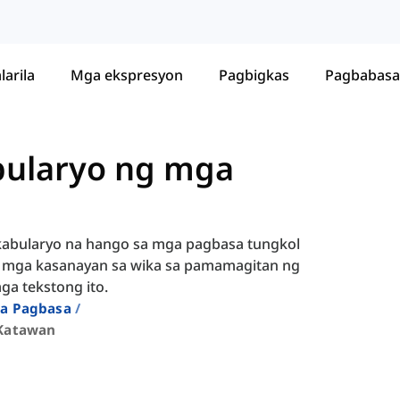
larila
Mga ekspresyon
Pagbigkas
Pagbabasa
ularyo ng mga
bokabularyo na hango sa mga pagbasa tungkol
g mga kasanayan sa wika sa pamamagitan ng
ga tekstong ito.
Sa Pagbasa
Katawan