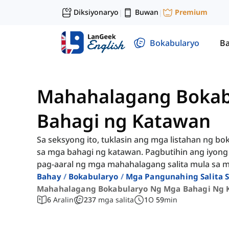
Diksiyonaryo
Buwan
Premium
|
|
Bokabularyo
Ba
Mahahalagang Bokab
Bahagi ng Katawan
Sa seksyong ito, tuklasin ang mga listahan ng 
sa mga bahagi ng katawan. Pagbutihin ang iyon
pag-aaral ng mga mahahalagang salita mula sa m
Bahay
Bokabularyo
Mga Pangunahing Salita 
Mahahalagang Bokabularyo Ng Mga Bahagi Ng 
6
Aralin
237
mga salita
1
O
59
min