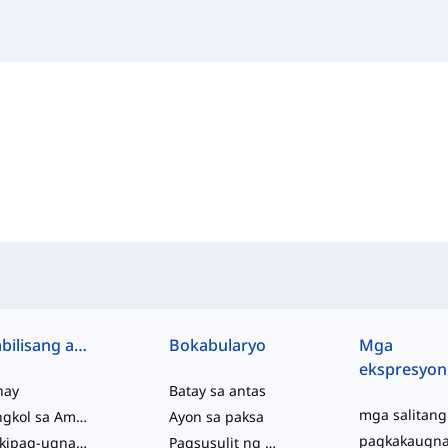
Mabilisang access
Bokabularyo
Mga
ekspresyon
hay
Batay sa antas
Tungkol sa Amin
Ayon sa paksa
Makipag-ugnayan sa Amin
Pagsusulit ng Kabihasaan