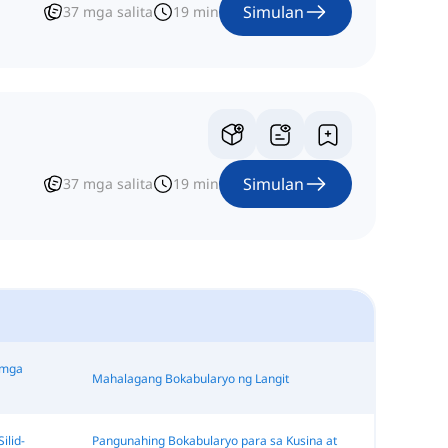
Simulan
37
mga salita
19
min
Simulan
37
mga salita
19
min
 mga
Mahalagang Bokabularyo ng Langit
ilid-
Pangunahing Bokabularyo para sa Kusina at