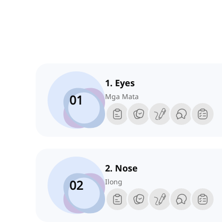
1. Eyes
01
Mga Mata
2. Nose
02
Ilong