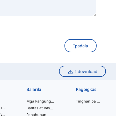
Ipadala
I-download
Balarila
Pagbigkas
Mga Pangungusap
Tingnan pa
...
mga salitang slang
Bantas at Baybay
pagkakaugnay ng salita
Panahunan