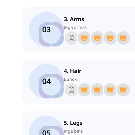
3. Arms
03
Mga armas
4. Hair
04
Buhok
5. Legs
05
Mga binti