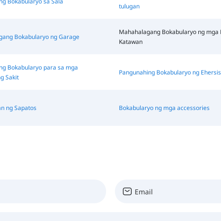
g Bokabularyo sa Sala
tulugan
Mahahalagang Bokabularyo ng mga 
ang Bokabularyo ng Garage
Katawan
g Bokabularyo para sa mga
Pangunahing Bokabularyo ng Ehersi
g Sakit
an ng Sapatos
Bokabularyo ng mga accessories