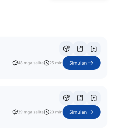
Simulan
48
mga salita
25
min
Simulan
39
mga salita
20
min