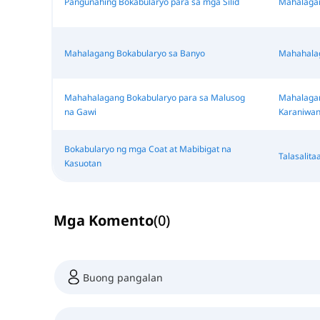
Pangunahing Bokabularyo para sa mga Silid
Mahalagan
Mahalagang Bokabularyo sa Banyo
Mahahalag
Mahahalagang Bokabularyo para sa Malusog
Mahalagan
na Gawi
Karaniwan
Bokabularyo ng mga Coat at Mabibigat na
Talasalita
Kasuotan
Mga Komento
(
0
)