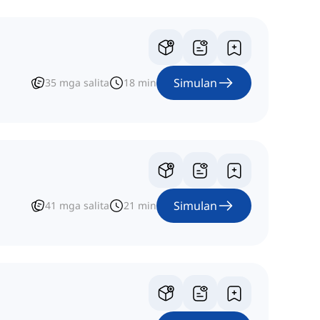
Simulan
35
mga salita
18
min
Simulan
41
mga salita
21
min