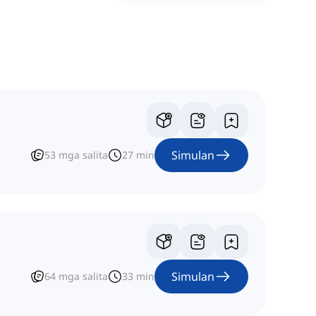
Simulan
53
mga salita
27
min
Simulan
64
mga salita
33
min