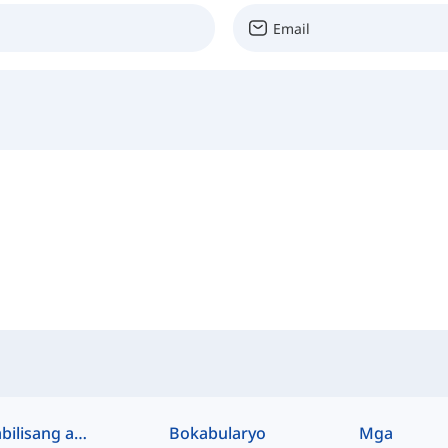
Mabilisang access
Bokabularyo
Mga