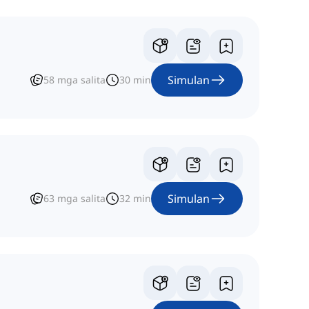
Simulan
58
mga salita
30
min
Simulan
63
mga salita
32
min