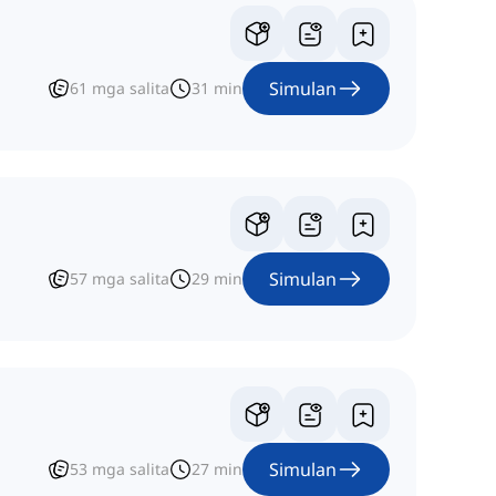
Simulan
61
mga salita
31
min
Simulan
57
mga salita
29
min
Simulan
53
mga salita
27
min