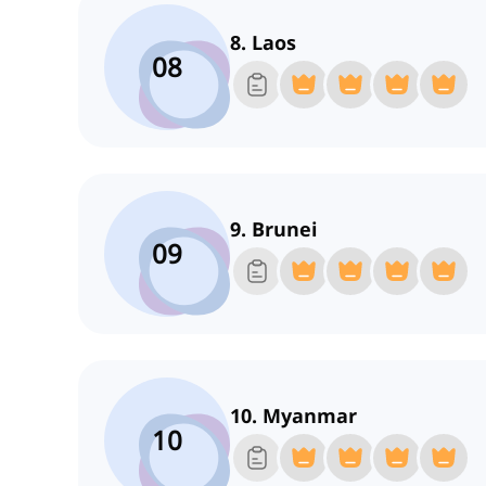
8. Laos
08
9. Brunei
09
10. Myanmar
10