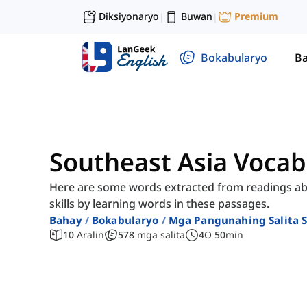
Diksiyonaryo
Buwan
Premium
|
|
Bokabularyo
Ba
Southeast Asia Vocab
Here are some words extracted from readings ab
skills by learning words in these passages.
Bahay
Bokabularyo
Mga Pangunahing Salita 
10
Aralin
578
mga salita
4
O
50
min