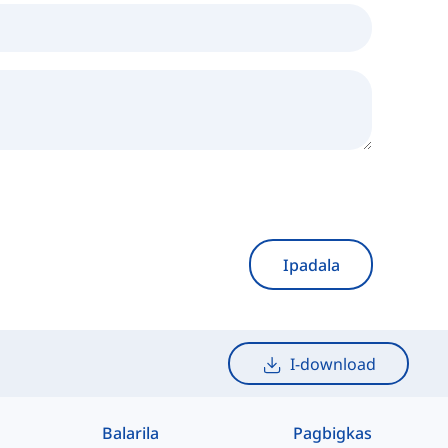
Ipadala
I-download
Balarila
Pagbigkas