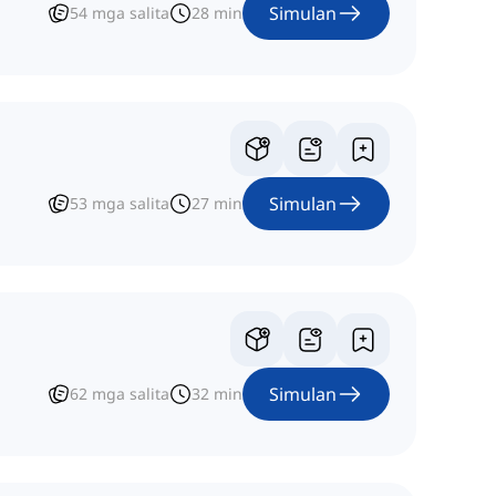
Simulan
54
mga salita
28
min
Simulan
53
mga salita
27
min
Simulan
62
mga salita
32
min