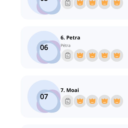
6. Petra
06
Pétra
7. Moai
07