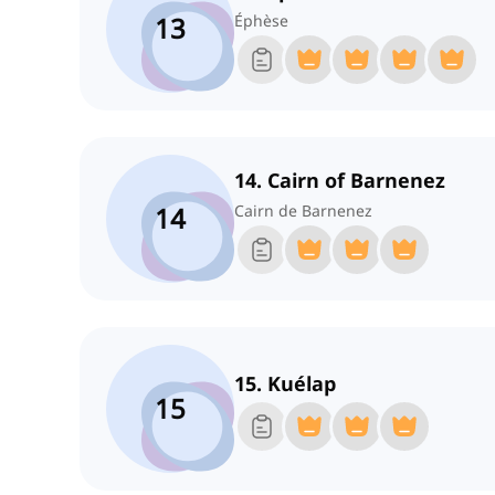
13
Éphèse
14. Cairn of Barnenez
14
Cairn de Barnenez
15. Kuélap
15