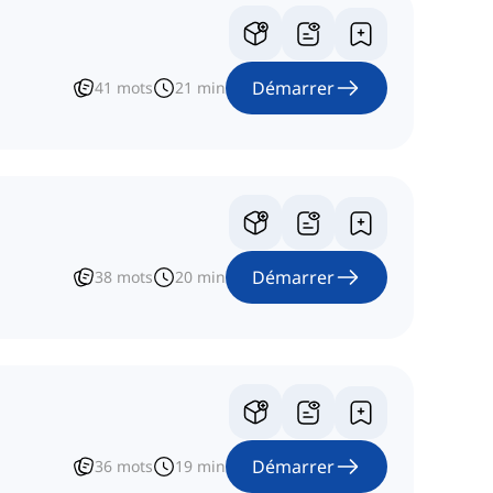
Démarrer
41
mots
21
min
Démarrer
38
mots
20
min
Démarrer
36
mots
19
min