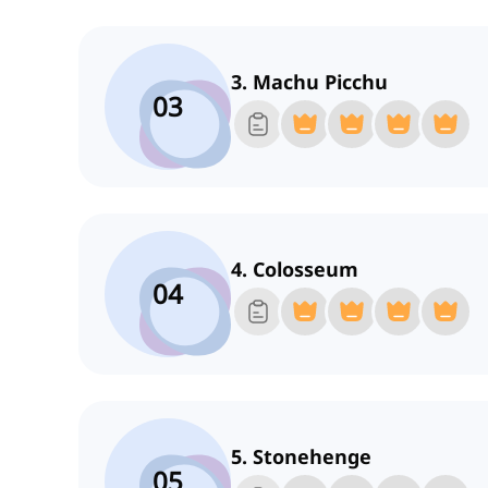
3. Machu Picchu
03
4. Colosseum
04
5. Stonehenge
05