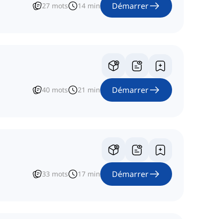
Démarrer
27
mots
14
min
Démarrer
40
mots
21
min
Démarrer
33
mots
17
min