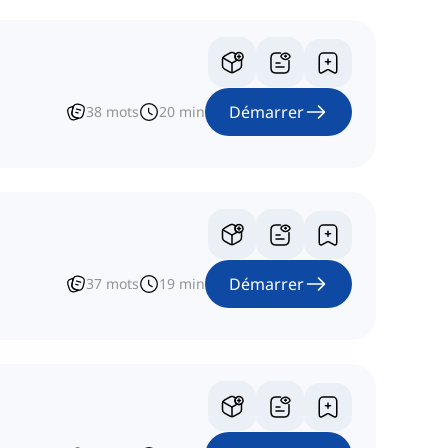
Démarrer
38
mots
20
min
Démarrer
37
mots
19
min