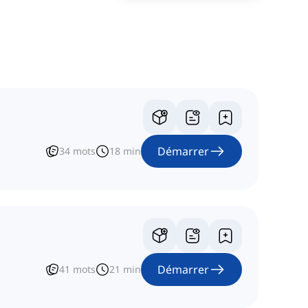
Démarrer
34
mots
18
min
Démarrer
41
mots
21
min