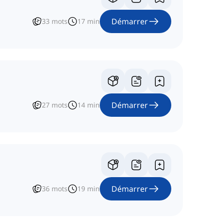
Démarrer
33
mots
17
min
Démarrer
27
mots
14
min
Démarrer
36
mots
19
min