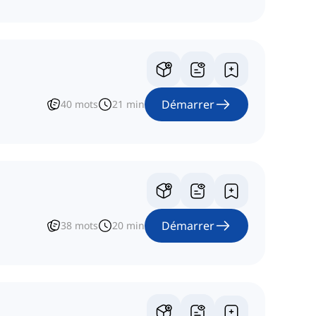
Démarrer
40
mots
21
min
Démarrer
38
mots
20
min