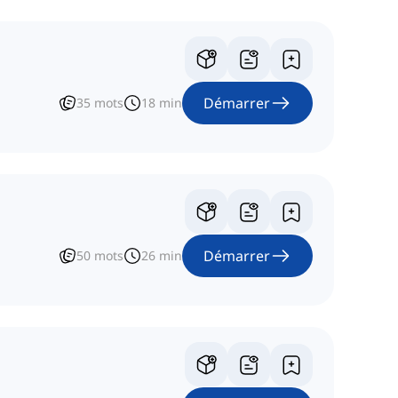
Démarrer
35
mots
18
min
Démarrer
50
mots
26
min