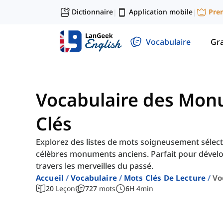
Dictionnaire
Application mobile
Pre
|
|
Vocabulaire
Gr
Vocabulaire des Mon
Clés
Explorez des listes de mots soigneusement sélecti
célèbres monuments anciens. Parfait pour dévelo
travers les merveilles du passé.
Accueil
Vocabulaire
Mots Clés De Lecture
Vo
20
Leçon
727
mots
6
H
4
min