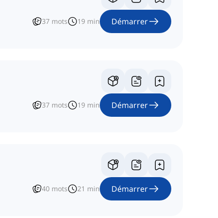
Démarrer
37
mots
19
min
Démarrer
37
mots
19
min
Démarrer
40
mots
21
min