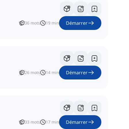
Démarrer
36
mots
19
min
Démarrer
26
mots
14
min
Démarrer
33
mots
17
min