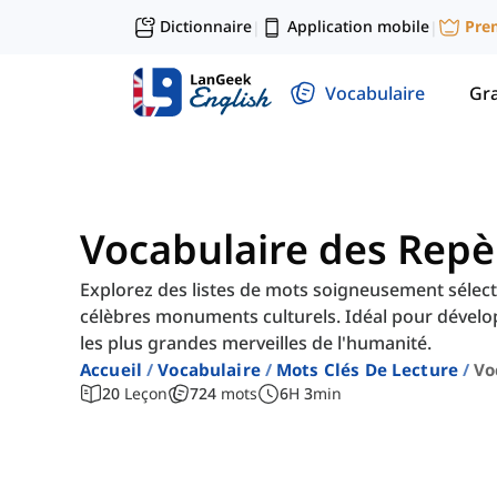
Dictionnaire
Application mobile
Pre
|
|
Vocabulaire
Gr
Vocabulaire des Repèr
Explorez des listes de mots soigneusement sélecti
célèbres monuments culturels. Idéal pour dévelo
les plus grandes merveilles de l'humanité.
Accueil
Vocabulaire
Mots Clés De Lecture
Vo
20
Leçon
724
mots
6
H
3
min