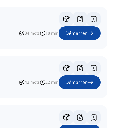
Démarrer
34
mots
18
min
Démarrer
42
mots
22
min