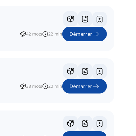
Démarrer
42
mots
22
min
Démarrer
38
mots
20
min