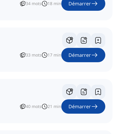
Démarrer
34
mots
18
min
Démarrer
33
mots
17
min
Démarrer
40
mots
21
min