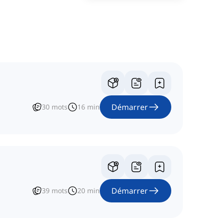
Démarrer
30
mots
16
min
Démarrer
39
mots
20
min