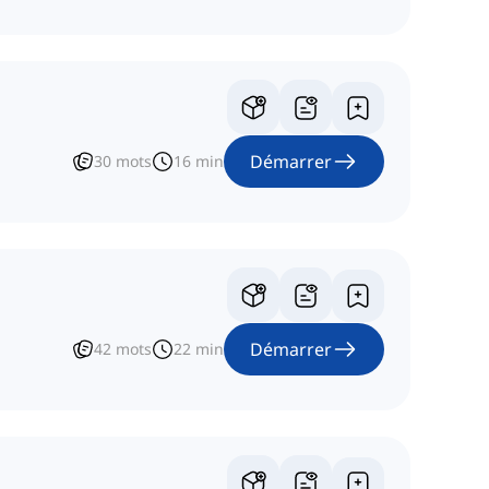
Démarrer
30
mots
16
min
Démarrer
42
mots
22
min