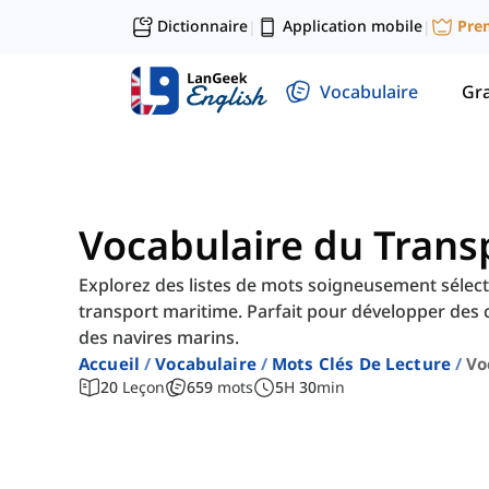
Dictionnaire
Application mobile
Pre
|
|
Vocabulaire
Gr
Vocabulaire du Trans
Explorez des listes de mots soigneusement sélecti
transport maritime. Parfait pour développer des 
des navires marins.
Accueil
Vocabulaire
Mots Clés De Lecture
Vo
20
Leçon
659
mots
5
H
30
min