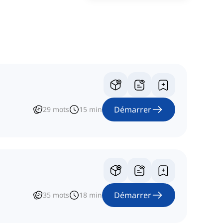
Démarrer
29
mots
15
min
Démarrer
35
mots
18
min