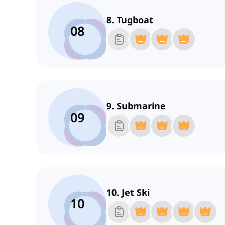
8. Tugboat
08
9. Submarine
09
10. Jet Ski
10