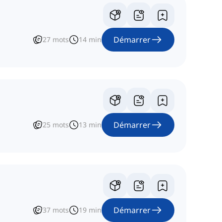
Démarrer
27
mots
14
min
Démarrer
25
mots
13
min
Démarrer
37
mots
19
min