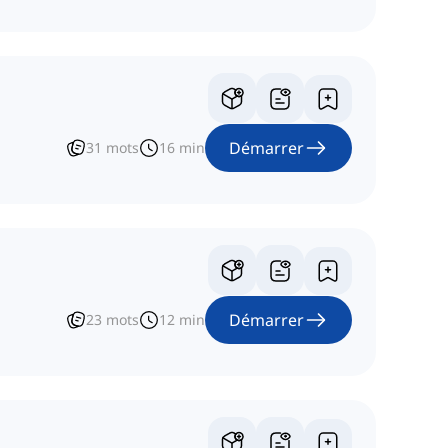
Démarrer
31
mots
16
min
Démarrer
23
mots
12
min