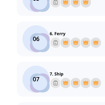
6. Ferry
06
7. Ship
07