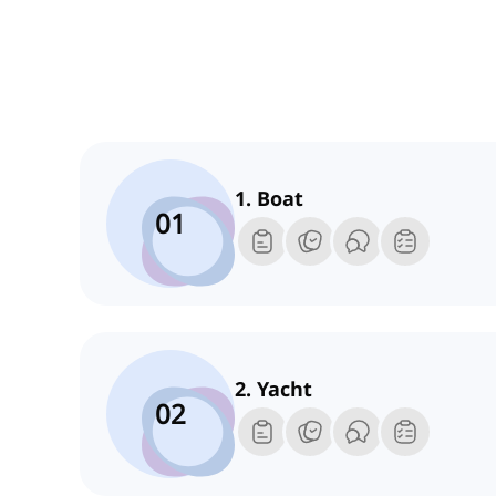
1. Boat
01
2. Yacht
02