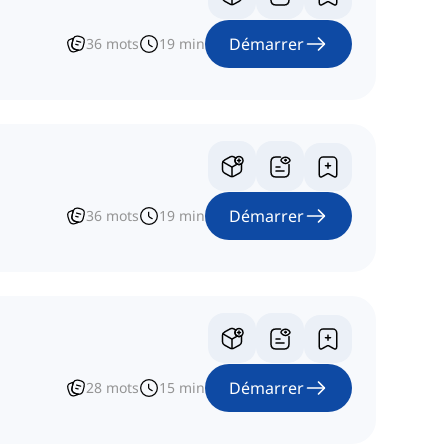
Démarrer
36
mots
19
min
Démarrer
36
mots
19
min
Démarrer
28
mots
15
min