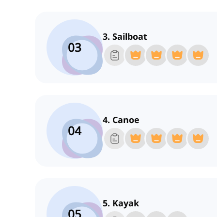
3. Sailboat
03
4. Canoe
04
5. Kayak
05