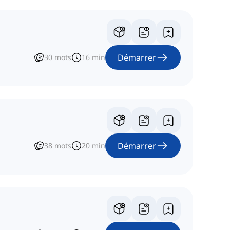
Démarrer
30
mots
16
min
Démarrer
38
mots
20
min