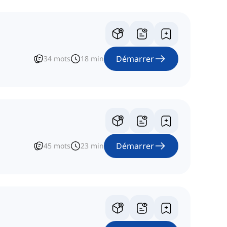
Démarrer
34
mots
18
min
Démarrer
45
mots
23
min