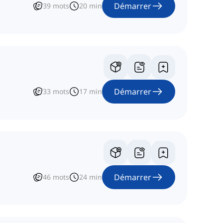
Démarrer
39
mots
20
min
Démarrer
33
mots
17
min
Démarrer
46
mots
24
min