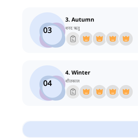
3. Autumn
03
शरद ऋतु
4. Winter
04
शीतकाल