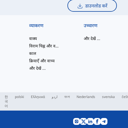
डाउनलोड करें
व्याकरण
उच्चारण
वाक्य
और देखें
...
विराम चिह्न और वर्तनी
काल
क्रियाएँ और वाच्य
और देखें
...
한
polski
Ελληνικά
اردو
বাংলা
Nederlands
svenska
češ
국
어