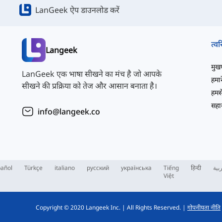
LanGeek ऐप डाउनलोड करें
त्वर
Langeek
मुखपृ
LanGeek एक भाषा सीखने का मंच है जो आपके
हमारे
सीखने की प्रक्रिया को तेज और आसान बनाता है।
हमसे
सहाय
info@langeek.co
añol
Türkçe
italiano
русский
українська
Tiếng
हिन्दी
بية
Việt
Copyright © 2020 Langeek Inc.
|
All Rights Reserved.
|
गोपनीयता नीति