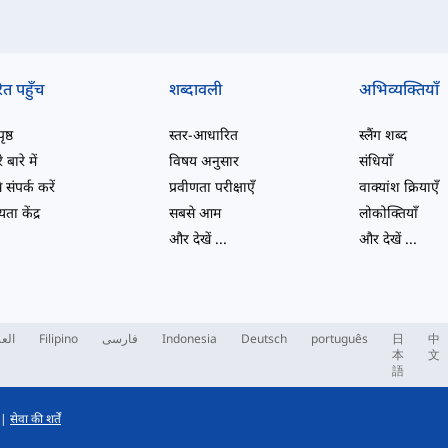
ित पहुँच
शब्दावली
अभिव्यक्तियाँ
ष्ठ
स्तर-आधारित
स्लैंग शब्द
 बारे में
विषय अनुसार
संधियाँ
 संपर्क करें
प्रवीणता परीक्षाएँ
वाक्यांश क्रियाएँ
ता केंद्र
सबसे आम
लोकोक्तियाँ
और देखें
...
और देखें
...
العر
Filipino
فارسی
Indonesia
Deutsch
português
日
中
本
文
語
|
सेवा की शर्तें