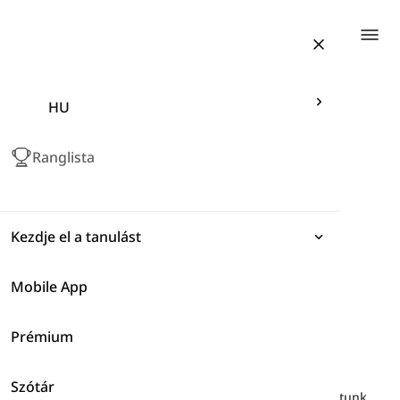
Togg
HU
Ranglista
Kezdje el a tanulást
Mobile App
Kifejezések
Prémium
Nyelvtan
Kulcsfontosságú Híres Utcák Szókincs
Szótár
Szókincs
Fedezzen fel szólistákat, amelyeket gondosan válogattunk