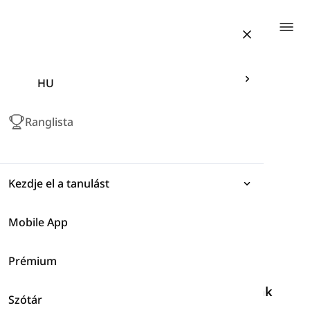
Togg
HU
Ranglista
Kezdje el a tanulást
Mobile App
Kifejezések
Prémium
Nyelvtan
Autók és Motorkerékpárok Típusainak
Szótár
Szókincs