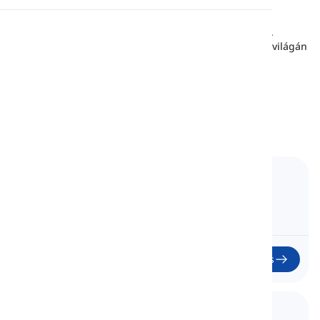
Szókincse
Fedezzen fel gondosan válogatott szólistákat
Kiejtés
olvasmányainkból különböző autókról és motorokról.
Tökéletes a nyelvi készségek fejlesztésére a járművek világán
keresztül.
Olvasás
20
Lecke
577
szavak
4
Ó
49
perc
1. Sedan
01
Indítás
2. Hatchback