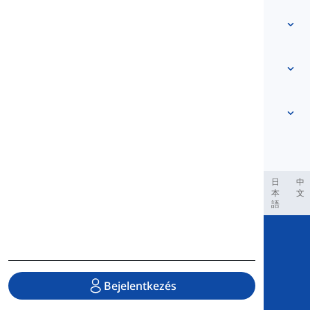
Lépjen kapcsolatba velünk
Szint alapú
Súgóközpont
Kifejezések
Témák szerint
Jártassági tesztek
szleng szavak
Leggyakoribb
Nyelvtan
kollokációk
Továbbiak megtekintése
...
Phrasal Verbs
Mondatok
közmondások
Kiejtés
Központozás és Helyesírás
Továbbiak megtekintése
...
Idők
Továbbiak megtekintése
...
Igék és Hangok
Továbbiak megtekintése
...
العر
Filipino
فارسی
Indonesia
Deutsch
português
日
中
本
文
語
Copyright © 2020 Langeek Inc.
All Rights Reserved.
Bejelentkezés
Adatvédelmi Irányelvek
|
Szolgáltatási Feltételek