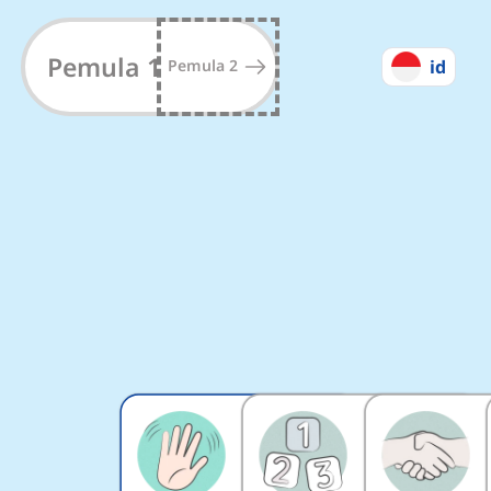
Kosakata Bahasa Ingg
Pemula 1
Pemula 2
id
#
1
#
2
15
kata-kata
11
kata-kata
8
Menit
6
Menit