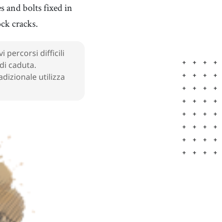
s and bolts fixed in
ck cracks.
important
[
adj
]
/
ɪmˈpɔrtənt
/
importante
Tokyo
 percorsi difficili
[
n
]
/
ˈtoʊkiˌoʊ
/
Tokyo
di caduta.
adizionale utilizza