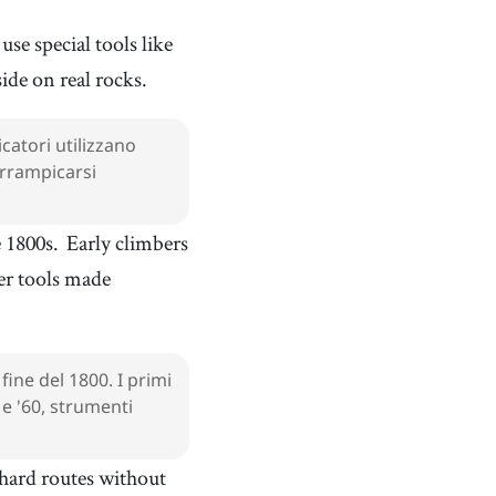
he hand and used for a specific job
climbing shoe
[
n
]
/
klˈaɪmɪŋ ʃˈuː
/
use special tools like
scarpetta da arrampicata
ide on real rocks.
tool
[
n
]
/
tuːl
/
utensile
catori utilizzano
bouldering
[
n
]
/
bˈoʊldɚɹɪŋ
/
arrampicarsi
bouldering
sport climbing
[
n
]
/
spˈoːɹt klˈaɪmɪŋ
/
e 1800s.
Early climbers
arrampicata sportiva
ter tools made
crack
[
n
]
/
ˈkɹæk
/
crepa
muscle
[
n
]
/
ˈmʌsəl
/
muscolo
fine del 1800. I primi
relaxing
 e '60, strumenti
[
adj
]
/
rɪˈlæksɪŋ
/
rilassante
Thailand
[
n
]
/
ˈtaɪˌɫænd
/
 hard routes without
Thailandia