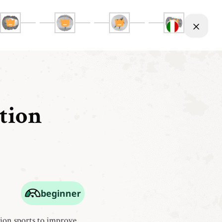
tion
beginner
tion sports to improve