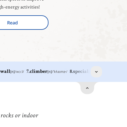
gh-energy activities!
Read
wall
[
n
]
/
wɔːl
/
7
.
climber
[
n
]
/
ˈkɫaɪmɝ
/
8
.
special
[
adj
]
/
ˈspɛʃəl
/
9
.
tool
[
n
]
port
[
n
]
/
spɔːrt
/
port
all
[
n
]
/
wɔːl
/
arete
 rocks or indoor
ool
[
n
]
/
tuːl
/
omething such as a hammer, saw, etc. that is held in