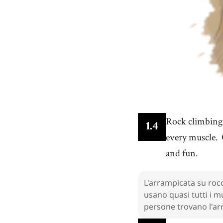
Rock climbing i
1
.
4
every muscle.
and fun.
L'arrampicata su rocc
usano quasi tutti i m
persone trovano l'arr