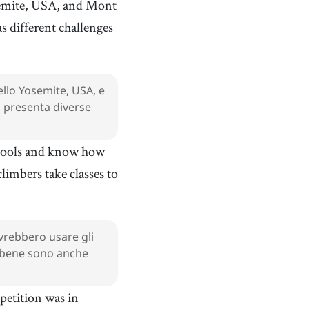
semite, USA, and Mont
s different challenges
ello Yosemite, USA, e
o presenta diverse
 tools and know how
imbers take classes to
vrebbero usare gli
e bene sono anche
petition was in