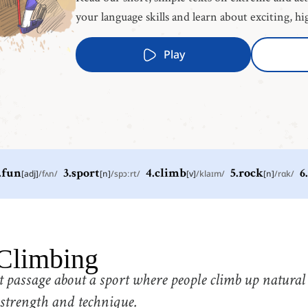
your language skills and learn about exciting, hi
Play
.
fun
[
adj
]
/
fʌn
/
3
.
sport
[
n
]
/
spɔːrt
/
4
.
climb
[
v
]
/
klaɪm
/
5
.
rock
[
n
]
/
rɑk
/
6
.
2
.
fun
3
.
s
[
adj
]
/
fʌn
/
divertimento
s
5
.
rock
6
.
w
Climbing
[
n
]
/
rɑk
/
roccia
p
 passage about a sport where people climb up natural
8
.
special
9
.
t
[
adj
]
/
ˈspɛʃəl
/
 strength and technique.
speciale
s