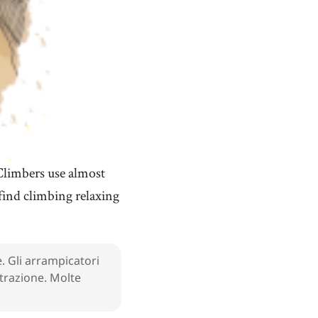
Climbers use almost
ind climbing relaxing
e. Gli arrampicatori
ntrazione. Molte