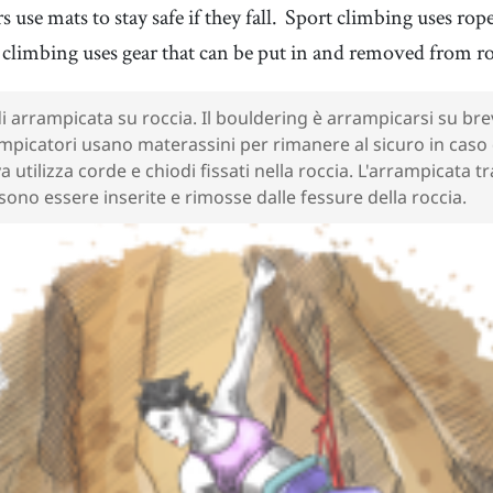
 use mats to stay safe if they fall.
Sport climbing uses rope
climbing uses gear that can be put in and removed from ro
35
.
safety
36
.
[
n
]
/
ˈseɪfti
/
sicurezza
38
.
worldwide
39
.
di arrampicata su roccia. Il bouldering è arrampicarsi su brevi
[
adv
]
/
ˈwɝɫdˈwaɪd
/
mondiale
mpicatori usano materassini per rimanere al sicuro in caso 
 utilizza corde e chiodi fissati nella roccia. L'arrampicata tr
ono essere inserite e rimosse dalle fessure della roccia.