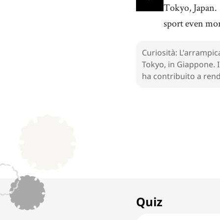
Tokyo, Japan.
sport even mo
Curiosità: L'arrampic
Tokyo, in Giappone. I
ha contribuito a rend
1. Rock Climbing
1
x
Extreme and Action
Quiz
Sports