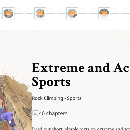
Extreme and Ac
Sports
Rock Climbing
-
Sports
40
chapters
Read our short, simple texts on extreme and ac