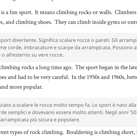
t
11
.
harness
12
.
[
n
]
/
ˈhɑɹnəs/, /ˈhɑɹnɪs
/
is a fun sport.
It means climbing rocks or walls.
Climbers 
imbracatura
es, and climbing shoes.
They can climb inside gyms or outs
14
.
simple
15
.
[
adj
]
/
ˈsɪmpəl
/
semplice
port divertente. Significa scalare rocce o pareti. Gli arrampi
17
.
type
18
.
[
n
]
/
taɪp
/
ome corde, imbracature e scarpe da arrampicata. Possono 
tipo
e o all'esterno su vere rocce.
20
.
safe
21
.
[
adj
]
/
seɪf
/
 climbing rocks a long time ago.
The sport began in the lat
sicuro
pes and had to be very careful.
In the 1950s and 1960s, bet
23
.
gear
24
.
[
n
]
/
ˈɡɪɹ
/
attrezzatura
 and more popular.
26
.
flexible
27
.
[
adj
]
/
ˈfɫɛksəbəɫ
/
flessibile
iato a scalare le rocce molto tempo fa. Lo sport è nato alla 
29
.
focus
30
.
de semplici e dovevano essere molto attenti. Negli anni '50
[
n
]
/
ˈfoʊkəs
/
fuoco
'arrampicata più sicura e popolare.
32
.
USA
33
.
[
n
]
rent types of rock climbing.
Bouldering is climbing short,
stati Uniti