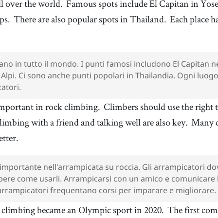
ll over the world.
Famous spots include El Capitan in Yo
lps.
There are also popular spots in Thailand.
Each place ha
no in tutto il mondo. I punti famosi includono El Capitan n
 Alpi. Ci sono anche punti popolari in Thailandia. Ogni luog
atori.
 important in rock climbing.
Climbers should use the right
limbing with a friend and talking well are also key.
Many cl
etter.
 importante nell'arrampicata su roccia. Gli arrampicatori do
apere come usarli. Arrampicarsi con un amico e comunicar
arrampicatori frequentano corsi per imparare e migliorare.
 climbing became an Olympic sport in 2020.
The first com