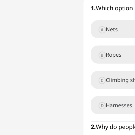
1
.
Which option 
Nets
A
Ropes
B
Climbing s
C
Harnesses
D
2
.
Why do people