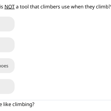
is
NOT
a tool that climbers use when they climb?
hoes
 like climbing?