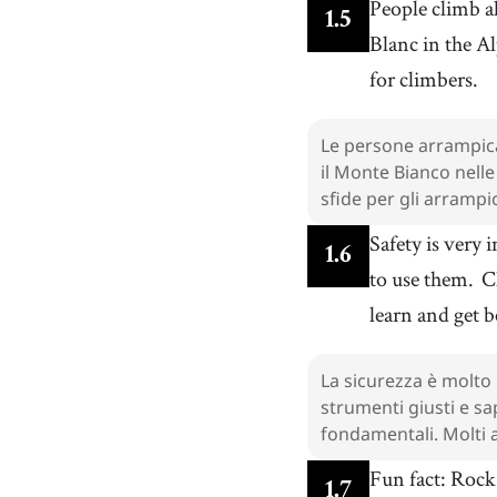
People climb a
1
.
5
Blanc in the A
for climbers.
Le persone arrampica
il Monte Bianco nelle
sfide per gli arrampic
Safety is very
1
.
6
to use them.
C
learn and get b
La sicurezza è molto
strumenti giusti e s
fondamentali. Molti 
Fun fact: Rock
1
.
7