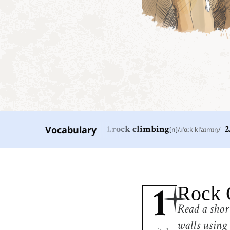
Vocabulary
1
.
rock climbing
[
n
]
/
ɹˈɑːk klˈaɪmɪŋ
/
2
1
.
rock climbing
[
n
]
/
ɹˈɑːk klˈaɪmɪŋ
/
arrampicata su roccia
4
.
climb
Rock 
[
v
]
/
klaɪm
/
1
salire
Read a short
7
.
climber
[
n
]
/
ˈkɫaɪmɝ
/
walls using
scalatore