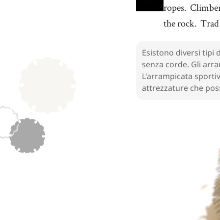
ropes.
Climbers
in every part of the world
the rock.
Trad 
34
.
challenge
[
n
]
/
ˈtʃæɫəndʒ
/
sfida
37
.
speed climbing
[
n
]
/
spˈiːd klˈaɪmɪŋ
Esistono diversi tipi 
/
arrampicata di velocità
senza corde. Gli arra
L'arrampicata sportiva
40
.
Alps
[
n
]
/
ˈæɫps
/
attrezzature che poss
Alpi