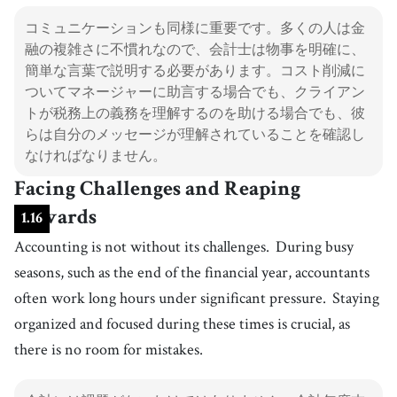
コミュニケーションも同様に重要です。多くの人は金
融の複雑さに不慣れなので、会計士は物事を明確に、
簡単な言葉で説明する必要があります。コスト削減に
ついてマネージャーに助言する場合でも、クライアン
トが税務上の義務を理解するのを助ける場合でも、彼
らは自分のメッセージが理解されていることを確認し
なければなりません。
Facing Challenges and Reaping
Rewards
1
.
16
Accounting is not without its challenges.
During busy
seasons, such as the end of the financial year, accountants
often work long hours under significant pressure.
Staying
organized and focused during these times is crucial, as
there is no room for mistakes.