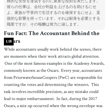
務的な安全を達成するのに重要な役割を果たします。
彼らの仕事は、会社が利益を上げるのを助けるにせ
よ、家族が予算内で生活するのを確保するにせよ、直
接的な影響を持っています。それは献身を必要とする
職業ですが、その報酬は努力に値します。
Fun Fact: The Accountant Behind the
Oscars
1
.
18
While accountants usually work behind the scenes, there
are moments when their work attracts global attention.
One of the most famous examples is the Academy Awards,
commonly known as the Oscars.
Every year, accountants
from PricewaterhouseCoopers (PwC) are responsible for
counting the votes and determining the winners.
This
task involves incredible precision, as any mistake could
lead to major embarrassment.
In fact, during the 2017
Oscars, a mix-up occurred when the wrong envelope was