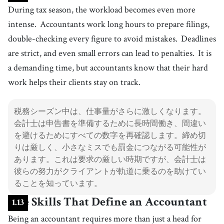
During tax season, the workload becomes even more
intense.
Accountants work long hours to prepare filings,
double-checking every figure to avoid mistakes.
Deadlines
are strict, and even small errors can lead to penalties.
It is
a demanding time, but accountants know that their hard
work helps their clients stay on track.
税務シーズン中は、仕事量がさらに激しくなります。
会計士は申告書を準備するために長時間働き、間違い
を避けるためにすべての数字を再確認します。締め切
りは厳しく、小さなミスでも罰金につながる可能性が
あります。これは要求の厳しい時期ですが、会計士は
彼らの努力がクライアントが軌道に乗るのを助けてい
ることを知っています。
The Skills That Define an Accountant
1
.
13
Being an accountant requires more than just a head for