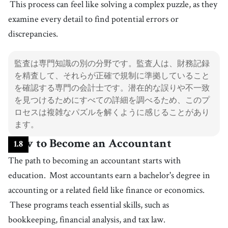
This process can feel like solving a complex puzzle, as they
examine every detail to find potential errors or
discrepancies.
監査は専門知識の別の分野です。監査人は、財務記録
を精査して、それらが正確で規制に準拠していること
を確認する専門の会計士です。潜在的な誤りや不一致
を見つけるためにすべての詳細を調べるため、このプ
ロセスは複雑なパズルを解くように感じることがあり
ます。
How to Become an Accountant
1
.
8
The path to becoming an accountant starts with
education.
Most accountants earn a bachelor's degree in
accounting or a related field like finance or economics.
These programs teach essential skills, such as
bookkeeping, financial analysis, and tax law.