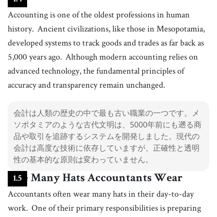
Accounting is one of the oldest professions in human
history.
Ancient civilizations, like those in Mesopotamia,
developed systems to track goods and trades as far back as
5,000 years ago.
Although modern accounting relies on
advanced technology, the fundamental principles of
accuracy and transparency remain unchanged.
会計は人類の歴史の中で最も古い職業の一つです。メ
ソポタミアのような古代文明は、5000年前にも遡る商
品や取引を追跡するシステムを開発しました。現代の
会計は高度な技術に依存していますが、正確性と透明
性の基本的な原則は変わっていません。
The Many Hats Accountants Wear
1
.
5
Accountants often wear many hats in their day-to-day
work.
One of their primary responsibilities is preparing