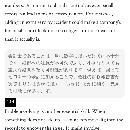
numbers.
Attention to detail is critical, as even small
errors can lead to major consequences.
For instance,
adding an extra zero by accident could make a company's
financial report look much stronger—or much weaker—
than it actually is.
会計士であることは、単に数字に強いだけでは不十分
です。細部への注意が不可欠であり、小さなミスでも
重大な結果を招く可能性があります。例えば、誤って
ゼロを一つ余計に加えることで、会社の財務報告書が
実際よりもはるかに強く—またははるかに弱く—見え
る可能性があります。
1
.
14
Problem-solving is another essential skill.
When
something does not add up, accountants must dig into the
records to uncover the issue.
It might involve