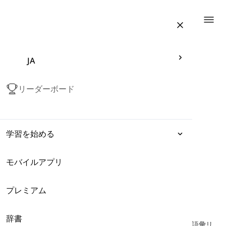
Togg
JA
リーダーボード
学習を始める
モバイルアプリ
表現
プレミアム
文法
主要なパンの語彙
辞書
語彙
ここでは、パンに関する読み物から抽出された単語を含む語彙リ