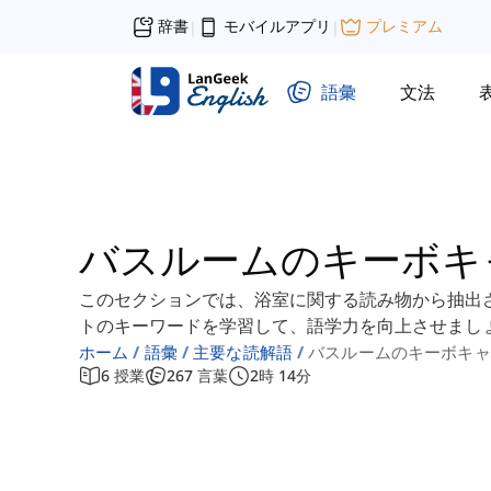
辞書
モバイルアプリ
プレミアム
|
|
語彙
文法
バスルームのキーボキ
このセクションでは、浴室に関する読み物から抽出
トのキーワードを学習して、語学力を向上させまし
ホーム
語彙
主要な読解語
バスルームのキーボキャ
6
授業
267
言葉
2
時
14
分