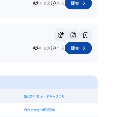
開始
50
言葉
26
分
開始
40
言葉
21
分
空に関するキーボキャブラリー
台所と食堂の重要語彙