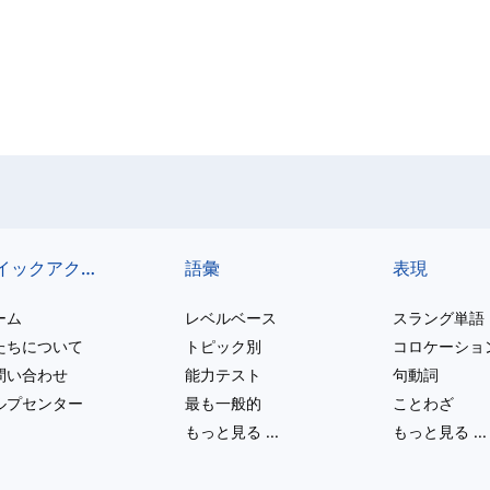
クイックアクセス
語彙
表現
ーム
レベルベース
スラング単語
たちについて
トピック別
コロケーショ
問い合わせ
能力テスト
句動詞
ルプセンター
最も一般的
ことわざ
もっと見る
...
もっと見る
...