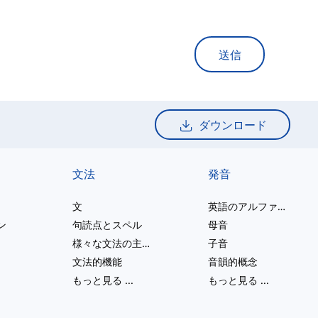
送信
ダウンロード
文法
発音
文
英語のアルファベット
ン
句読点とスペル
母音
様々な文法の主題
子音
文法的機能
音韻的概念
もっと見る
...
もっと見る
...