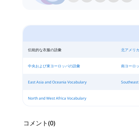
伝統的な衣服の語彙
北アメリ
中央および東ヨーロッパの語彙
南ヨーロ
East Asia and Oceania Vocabulary
Southeast
North and West Africa Vocabulary
コメント
(
0
)