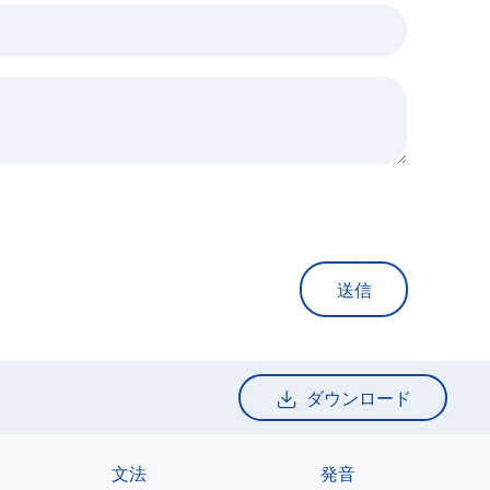
送信
ダウンロード
文法
発音