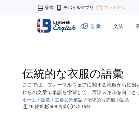
辞書
モバイルアプリ
プレミアム
|
|
語彙
文法
伝統的な衣服の語彙
ここでは、フォーマルウェアに関する読解から抽出
れらの文章で単語を学習して、言語スキルを向上さ
ホーム
語彙
主要な読解語
伝統的な衣服の語彙
10
授業
509
言葉
4
時
15
分