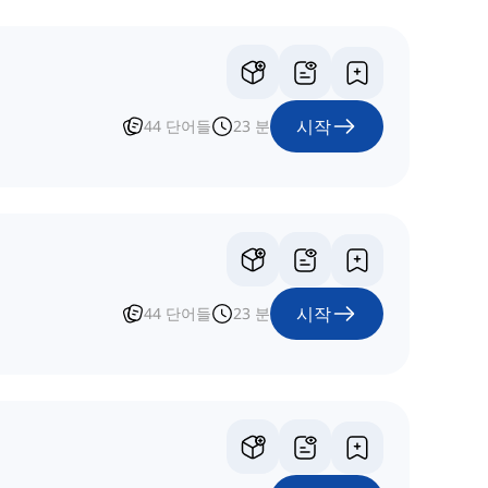
시작
44
단어들
23
분
시작
44
단어들
23
분