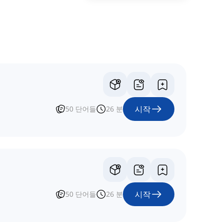
시작
50
단어들
26
분
시작
50
단어들
26
분