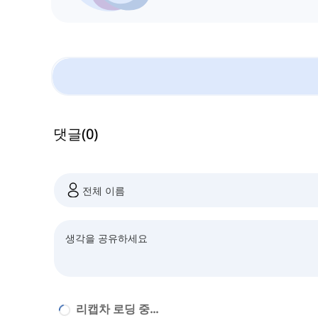
댓글
(
0
)
리캡차 로딩 중...