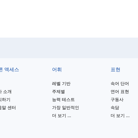
른 액세스
어휘
표현
레벨 기반
속어 단어
사 소개
주제별
연어 표현
의하기
능력 테스트
구동사
움말 센터
가장 일반적인
속담
더 보기
...
더 보기
...