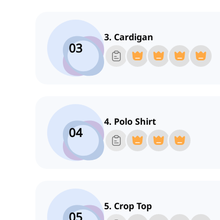
3. Cardigan
03
4. Polo Shirt
04
5. Crop Top
05