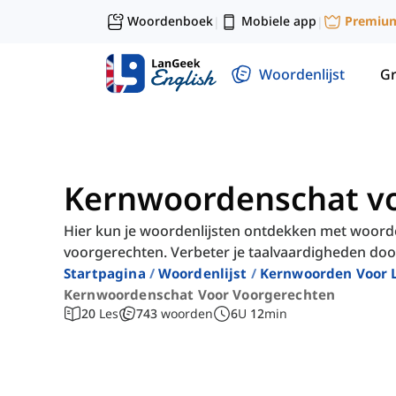
Woordenboek
Mobiele app
Premiu
|
|
Woordenlijst
G
Kernwoordenschat v
Hier kun je woordenlijsten ontdekken met woorden
voorgerechten. Verbeter je taalvaardigheden doo
Startpagina
Woordenlijst
Kernwoorden Voor 
Kernwoordenschat Voor Voorgerechten
20
Les
743
woorden
6
U
12
min