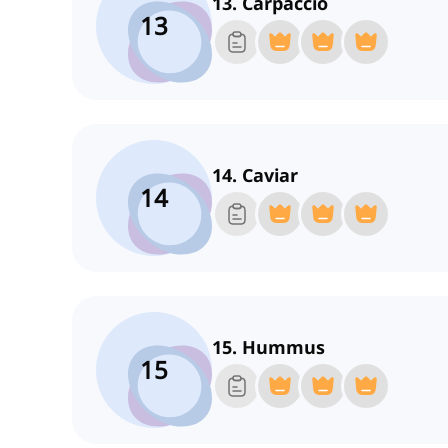
13. Carpaccio
13
14. Caviar
14
15. Hummus
15