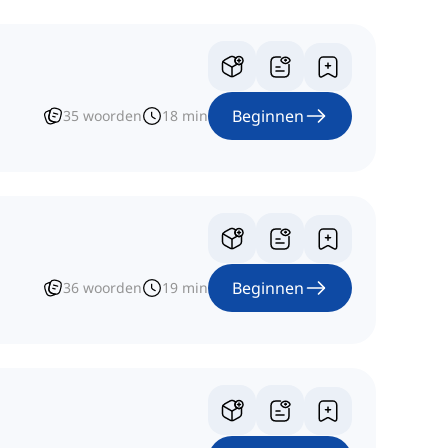
Beginnen
35
woorden
18
min
Beginnen
36
woorden
19
min