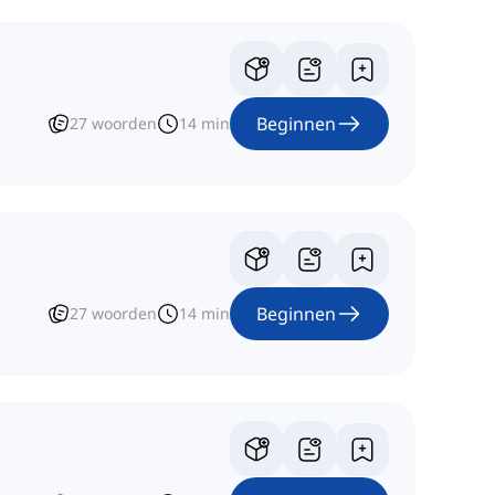
Beginnen
27
woorden
14
min
Beginnen
27
woorden
14
min