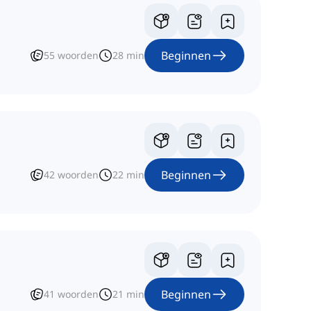
Beginnen
55
woorden
28
min
Beginnen
42
woorden
22
min
Beginnen
41
woorden
21
min