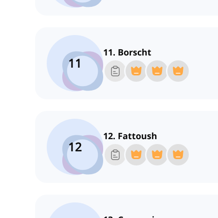
11. Borscht
11
12. Fattoush
12