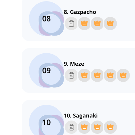
8. Gazpacho
08
9. Meze
09
10. Saganaki
10