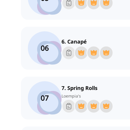
6. Canapé
06
7. Spring Rolls
07
Loempia's