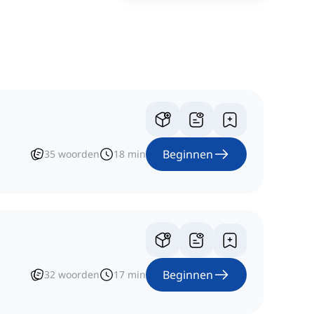
Beginnen
35
woorden
18
min
Beginnen
32
woorden
17
min