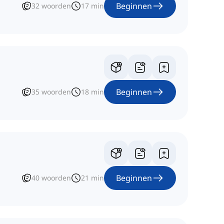
Beginnen
32
woorden
17
min
Beginnen
35
woorden
18
min
Beginnen
40
woorden
21
min