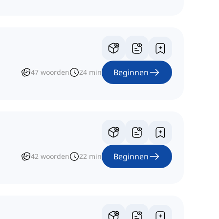
Beginnen
47
woorden
24
min
Beginnen
42
woorden
22
min