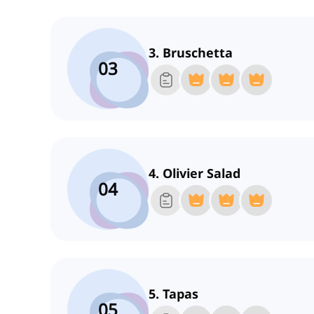
3. Bruschetta
03
4. Olivier Salad
04
5. Tapas
05