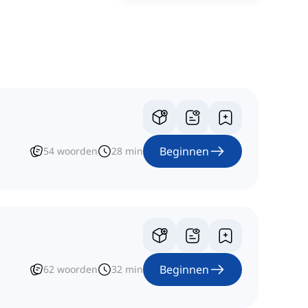
Beginnen
54
woorden
28
min
Beginnen
62
woorden
32
min