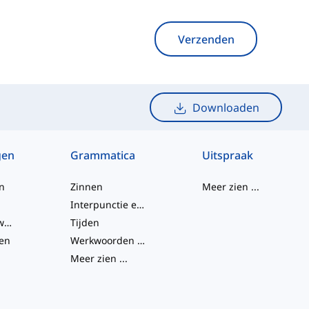
Verzenden
Downloaden
gen
Grammatica
Uitspraak
n
Zinnen
Meer zien
...
Interpunctie en Spelling
Frasale werkwoorden
Tijden
en
Werkwoorden en Stemmen
Meer zien
...