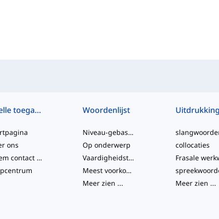
Snelle toegang
Woordenlijst
Uitdrukkin
rtpagina
Niveau-gebaseerd
slangwoorde
er ons
Op onderwerp
collocaties
Neem contact met ons op
Vaardigheidstesten
lpcentrum
Meest voorkomende
spreekwoord
Meer zien
...
Meer zien
...