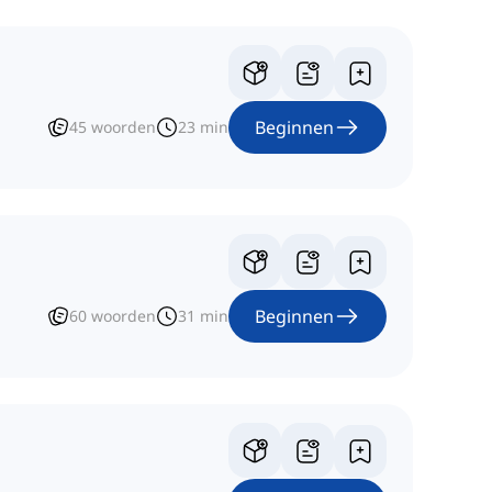
Beginnen
45
woorden
23
min
Beginnen
60
woorden
31
min