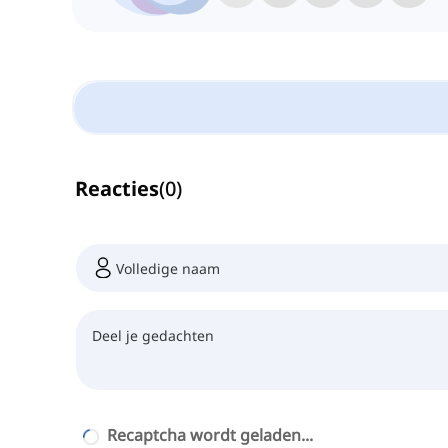
Reacties
(
0
)
Recaptcha wordt geladen...