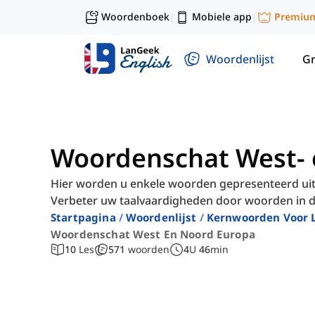
Woordenboek
Mobiele app
Premiu
|
|
Woordenlijst
G
Woordenschat West- 
Hier worden u enkele woorden gepresenteerd uit
Verbeter uw taalvaardigheden door woorden in de
Startpagina
Woordenlijst
Kernwoorden Voor 
Woordenschat West En Noord Europa
10
Les
571
woorden
4
U
46
min