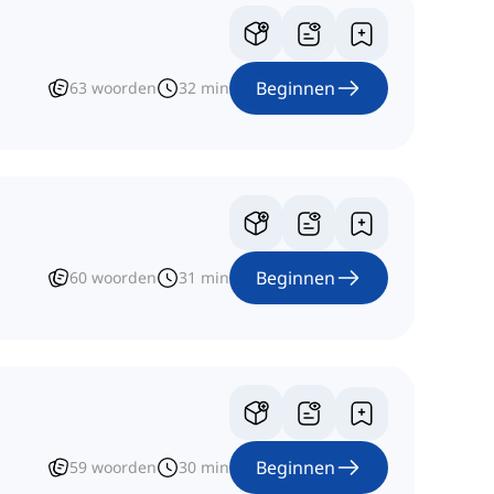
Beginnen
63
woorden
32
min
Beginnen
60
woorden
31
min
Beginnen
59
woorden
30
min