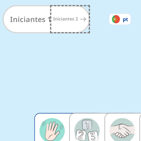
Vocabulário Inglês par
Iniciantes 1
Iniciantes 2
pt
#
1
#
2
15
palavras
11
palavras
8
Min.
6
Min.