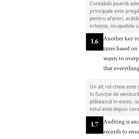
Contabilii poartă ades
principale este pregă
pentru afaceri, arătâ
orbește, incapabile să
Another key ro
1
.
6
taxes based on
wants to overpa
that everything 
Un alt rol cheie este
în funcție de venituri
plătească în exces, i
totul este depus core
Auditing is ano
1
.
7
records to ens