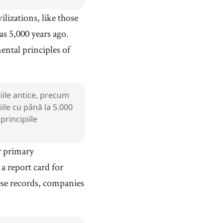
ilizations, like those
s 5,000 years ago.
ntal principles of
țiile antice, precum
ile cu până la 5.000
rincipiile
r primary
a report card for
se records, companies