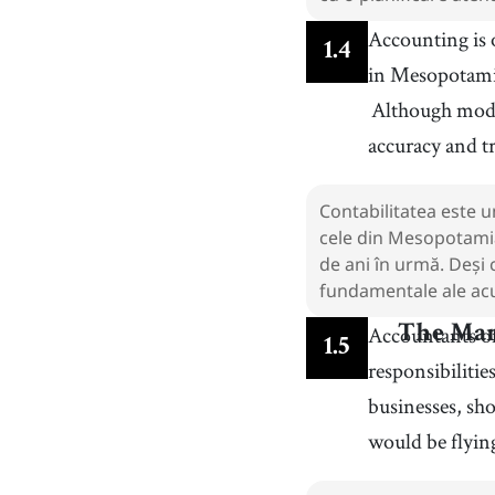
Accounting is 
1
.
4
in Mesopotamia
Although mode
accuracy and 
Contabilitatea este un
cele din Mesopotamia,
de ani în urmă. Deși
fundamentale ale acu
Accountants of
The Man
1
.
5
responsibilitie
businesses, sh
would be flyin