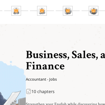
Business, Sales, 
Finance
Accountant
-
Jobs
10
chapters
Strengthen your English while discovering how 