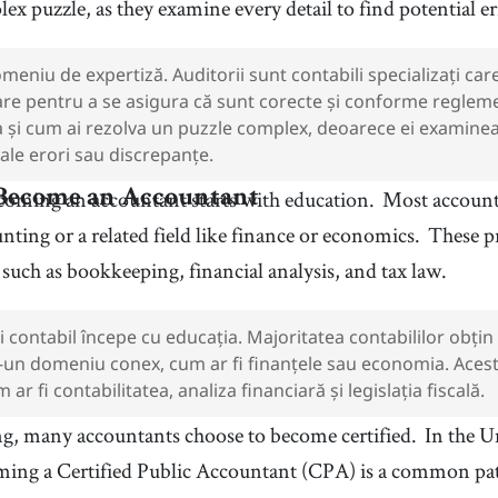
ex puzzle, as they examine every detail to find potential er
omeniu de expertiză. Auditorii sunt contabili specializați c
iare pentru a se asigura că sunt corecte și conforme regleme
a și cum ai rezolva un puzzle complex, deoarece ei examinea
ale erori sau discrepanțe.
coming an accountant starts with education.
Most accounta
Become an Accountant
nting or a related field like finance or economics.
These p
s, such as bookkeeping, financial analysis, and tax law.
contabil începe cu educația. Majoritatea contabililor obțin 
tr-un domeniu conex, cum ar fi finanțele sau economia. Ace
m ar fi contabilitatea, analiza financiară și legislația fiscală.
ng, many accountants choose to become certified.
In the U
ming a Certified Public Accountant (CPA) is a common pa