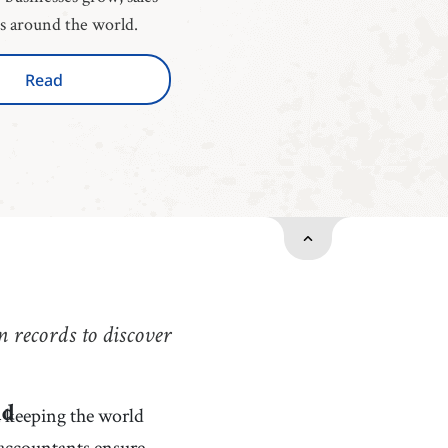
es around the world.
Read
 records to discover
in keeping the world
ld
 accountants ensure