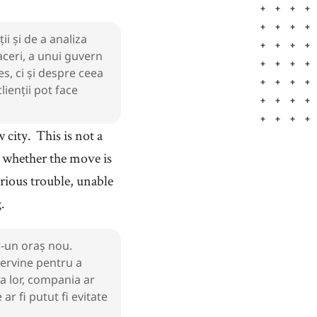
ii și de a analiza
aceri, a unui guvern
es, ci și despre ceea
lienții pot face
w city.
This is not a
e whether the move is
rious trouble, unable
.
r-un oraș nou.
tervine pentru a
a lor, compania ar
r fi putut fi evitate