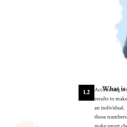
Accounting is t
What is
1
.
2
results to make
an individual.
those numbers
make smart cho