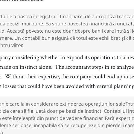
ta de a păstra înregistrări financiare, de a organiza tranzacț
lua decizii mai bune. Ea spune povestea financiară a unei af
vid. Această poveste nu este doar despre banii care intră și i
mere. Un contabil bun asigură că totul este echilibrat și că c
ntru viitor.
any considering whether to expand its operations to a ne
 made on instinct alone.
The accountant steps in to analyz
e.
Without their expertise, the company could end up in se
m losses that could have been avoided with careful planning
ie care ia în considerare extinderea operațiunilor sale înt
izie care să fie luată doar pe bază de instinct. Contabilul in
este înțeleaptă din punct de vedere financiar. Fără expertiz
eme serioase, incapabilă să se recupereze din pierderi care a
ă.