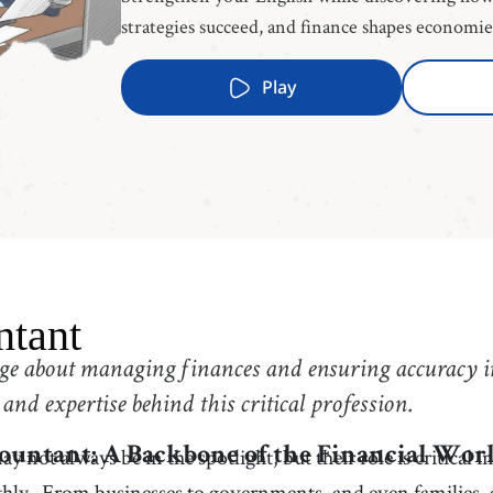
strategies succeed, and finance shapes economi
Play
tant
ge about managing finances and ensuring accuracy in
 and expertise behind this critical profession.
 not always be in the spotlight, but their role is critical 
ountant: A Backbone of the Financial Wor
hly.
From businesses to governments, and even families,