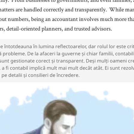
matters are handled correctly and transparently.
While many
bout numbers, being an accountant involves much more th
, detail-oriented planners, and trusted advisors.
ie întotdeauna în lumina reflectoarelor, dar rolul lor este cr
ă probleme. De la afaceri la guverne și chiar familii, contabil
 sunt gestionate corect și transparent. Deși mulți oameni c
 fi contabil implică mult mai mult decât atât. Ei sunt rezo
 pe detalii și consilieri de încredere.