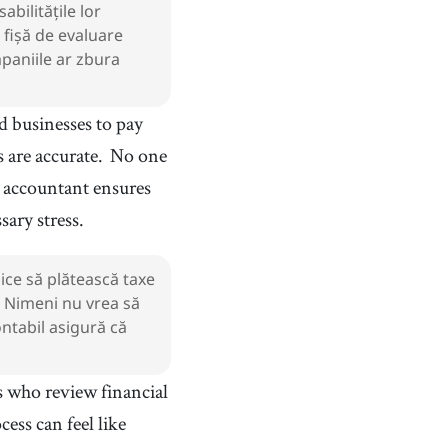
bilitățile lor
 fișă de evaluare
mpaniile ar zbura
 businesses to pay
 are accurate.
No one
 accountant ensures
sary stress.
dice să plătească taxe
e. Nimeni nu vrea să
ntabil asigură că
s who review financial
cess can feel like