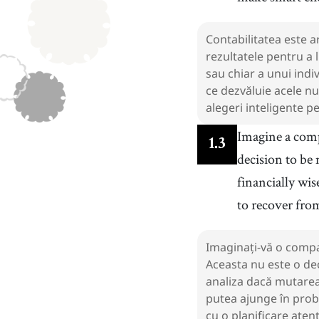
Contabilitatea este ar
rezultatele pentru a 
sau chiar a unui indi
ce dezvăluie acele nu
alegeri inteligente pe
Imagine a comp
1
.
3
decision to be
financially wis
to recover fro
Imaginați-vă o compan
Aceasta nu este o dec
analiza dacă mutarea 
putea ajunge în probl
cu o planificare atent