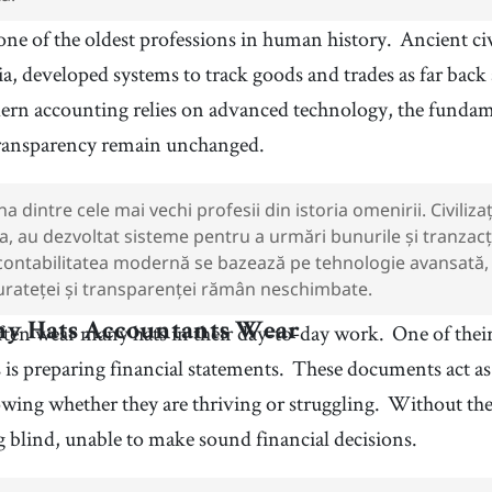
one of the oldest professions in human history.
Ancient civ
, developed systems to track goods and trades as far back a
rn accounting relies on advanced technology, the fundame
transparency remain unchanged.
a dintre cele mai vechi profesii din istoria omenirii. Civiliza
 au dezvoltat sisteme pentru a urmări bunurile și tranzacți
 contabilitatea modernă se bazează pe tehnologie avansată, p
rateței și transparenței rămân neschimbate.
ten wear many hats in their day-to-day work.
One of thei
y Hats Accountants Wear
s is preparing financial statements.
These documents act as 
owing whether they are thriving or struggling.
Without the
g blind, unable to make sound financial decisions.