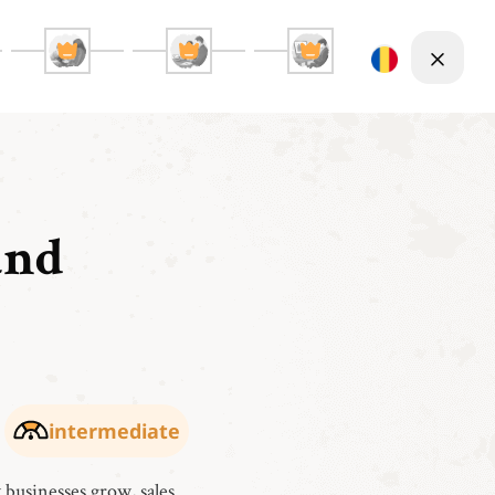
and
intermediate
businesses grow, sales