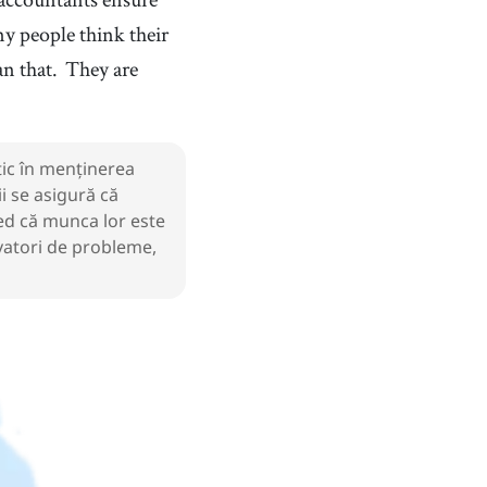
 people think their
an that.
They are
itic în menținerea
ii se asigură că
red că munca lor este
lvatori de probleme,