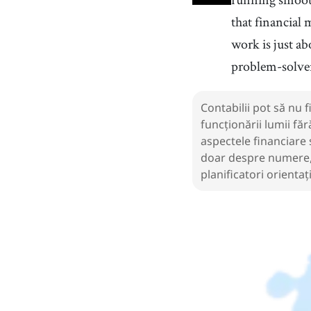
that financial 
work is just a
problem-solvers
Contabilii pot să nu f
funcționării lumii făr
aspectele financiare
doar despre numere, a
planificatori orientați