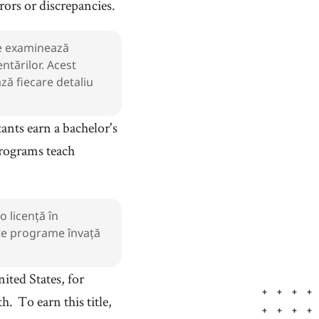
rors or discrepancies.
are examinează
ntărilor. Acest
ză fiecare detaliu
nts earn a bachelor's
rograms teach
o licență în
ste programe învață
nited States, for
th.
To earn this title,