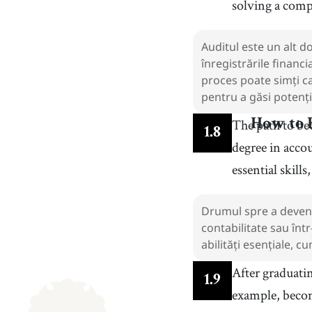
solving a compl
Auditul este un alt d
înregistrările financ
proces poate simți c
pentru a găsi potenți
The path to be
How to 
1
.
8
degree in accou
essential skill
Drumul spre a deveni 
contabilitate sau în
abilități esențiale, cu
After graduati
1
.
9
example, beco