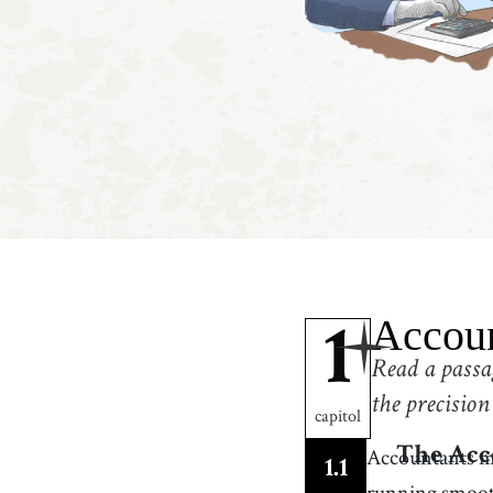
Accoun
1
Read a passa
the precision
capitol
Accountants may
The Acc
1
.
1
running smoot