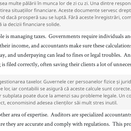
ea multe pălării în munca lor de zi cu zi. Una dintre responsa
tirea situațiilor financiare. Aceste documente servesc drept
nd dacă prosperă sau se luptă. Fără aceste înregistrări, co
 ia decizii financiare solide.
le is managing taxes.
Governments require individuals and
 their income, and accountants make sure these calculations
y, and underpaying can lead to fines or legal troubles.
An
is filed correctly, often saving their clients a lot of unneces
 gestionarea taxelor. Guvernele cer persoanelor fizice și juri
le lor, iar contabilii se asigură că aceste calcule sunt corect
ar subplata poate duce la amenzi sau probleme legale. Un co
ct, economisind adesea clienților săi mult stres inutil.
ther area of expertise.
Auditors are specialized accountant
ure they are accurate and comply with regulations.
This pro