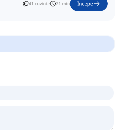
Începe
41
cuvinte
21
min