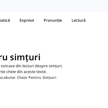
atică
Expresii
Pronunție
Lectură
ru simțuri
 extrase din lecturi despre simțuri.
inte cheie din aceste texte.
ocabular Cheie Pentru Simțuri