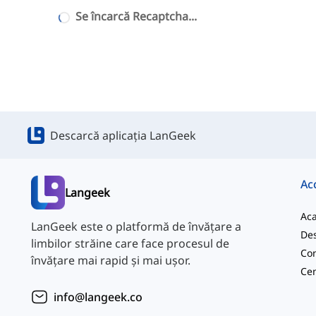
Se încarcă Recaptcha...
Descarcă aplicația LanGeek
Ac
Langeek
Ac
LanGeek este o platformă de învățare a
Des
limbilor străine care face procesul de
Con
învățare mai rapid și mai ușor.
info@langeek.co