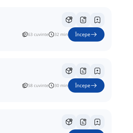
Începe
63
cuvinte
32
min
Începe
58
cuvinte
30
min