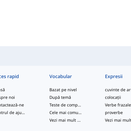
ces rapid
Vocabular
Expresii
asă
Bazat pe nivel
pre noi
După temă
colocații
tactează-ne
Teste de competență
Verbe frazal
Centrul de ajutor
Cele mai comune
proverbe
Vezi mai mult
...
Vezi mai mul