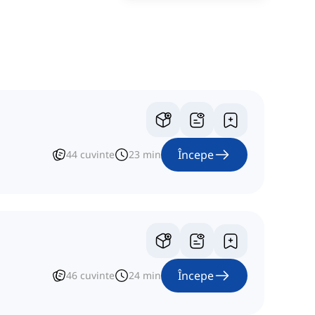
Începe
44
cuvinte
23
min
Începe
46
cuvinte
24
min