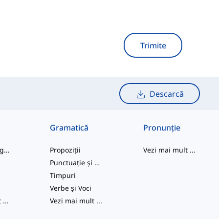
Trimite
Descarcă
Gramatică
Pronunție
cuvinte de argou
Propoziții
Vezi mai mult
...
Punctuație și Ortografie
e
Timpuri
Verbe și Voci
t
...
Vezi mai mult
...