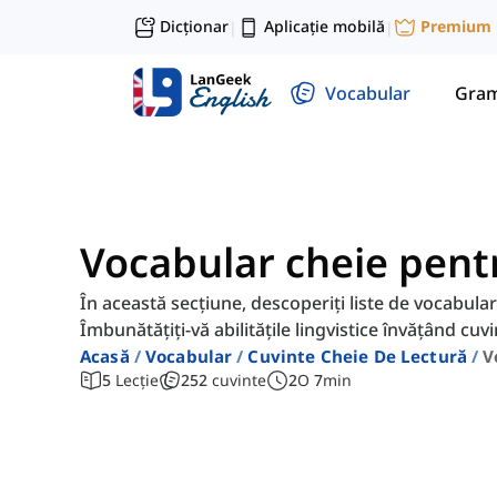
Dicționar
Aplicație mobilă
Premium
|
|
Vocabular
Gram
Vocabular cheie pent
În această secțiune, descoperiți liste de vocabular
Îmbunătățiți-vă abilitățile lingvistice învățând cuv
Acasă
Vocabular
Cuvinte Cheie De Lectură
V
5
Lecție
252
cuvinte
2
O
7
min