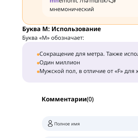
mn
emonic /nəˈmɑnɪk/
мнемонический
Буква M: Использование
Буква «M» обозначает:
Сокращение для метра. Также испо
Один миллион
Мужской пол, в отличие от «F» для
Комментарии
(
0
)