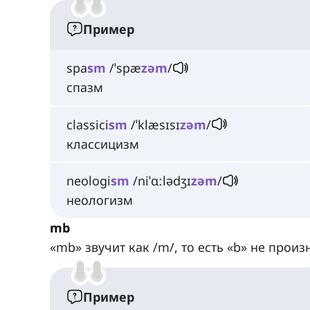
Пример
spa
sm
/ˈspæ
zəm
/
спазм
classici
sm
/ˈklæsɪsɪ
zəm
/
классицизм
neologi
sm
/niˈɑːlədʒɪ
zəm
/
неологизм
mb
«mb» звучит как /m/, то есть «b» не произ
Пример