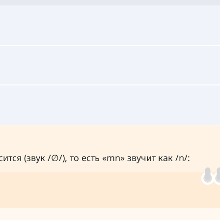
ся (звук /∅/), то есть «mn» звучит как /n/: