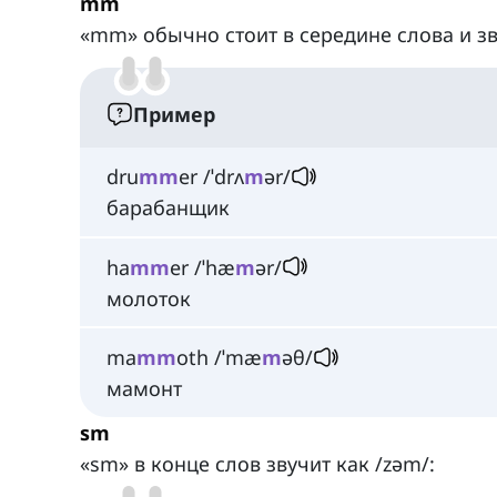
mm
«mm» обычно стоит в середине слова и зв
Пример
dru
mm
er /ˈdrʌ
m
ər/
барабанщик
ha
mm
er /ˈhæ
m
ər/
молоток
ma
mm
oth /ˈmæ
m
əθ/
мамонт
sm
«sm» в конце слов звучит как /zəm/: