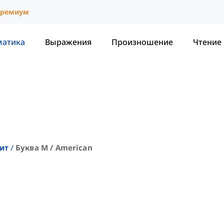
ремиум
матика
Выражения
Произношение
Чтение
ит
Буква M / American