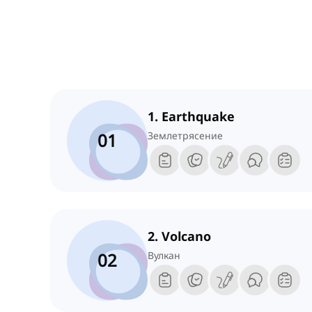
1. Earthquake
01
Землетрясение
2. Volcano
02
Вулкан