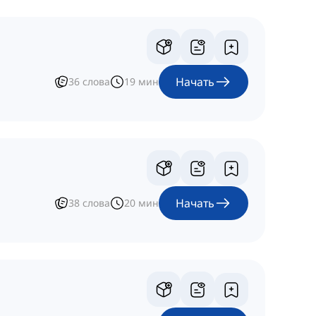
Начать
36
слова
19
мин
Начать
38
слова
20
мин