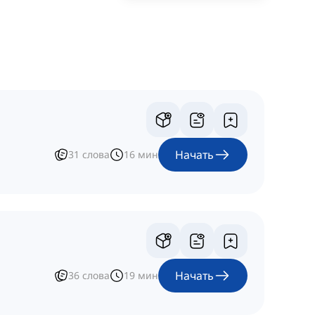
Начать
31
слова
16
мин
Начать
36
слова
19
мин