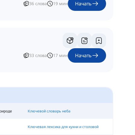
Начать
36
слова
19
мин
Начать
33
слова
17
мин
природе
Ключевой словарь неба
Ключевая лексика для кухни и столовой