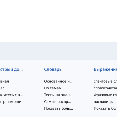
Быстрый доступ
Словарь
Выражени
авная
Основанное на уровне
нас
По темам
Свяжитесь с нами
Тесты на знание языка
нтр помощи
Самые распространённые
пословицы
Показать больше
...