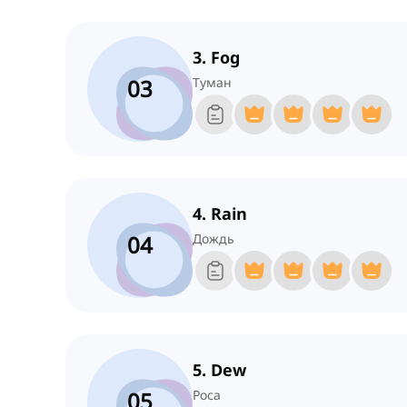
3. Fog
03
Туман
4. Rain
04
Дождь
5. Dew
05
Роса