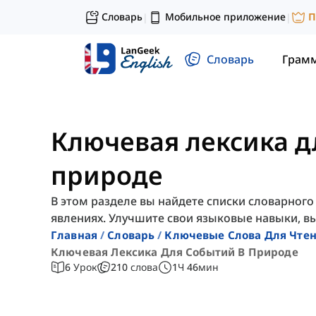
Словарь
Мобильное приложение
П
|
|
Словарь
Грам
Ключевая лексика д
природе
В этом разделе вы найдете списки словарного 
явлениях. Улучшите свои языковые навыки, вы
Главная
Словарь
Ключевые Слова Для Чте
Ключевая Лексика Для Событий В Природе
6
Урок
210
слова
1
Ч
46
мин