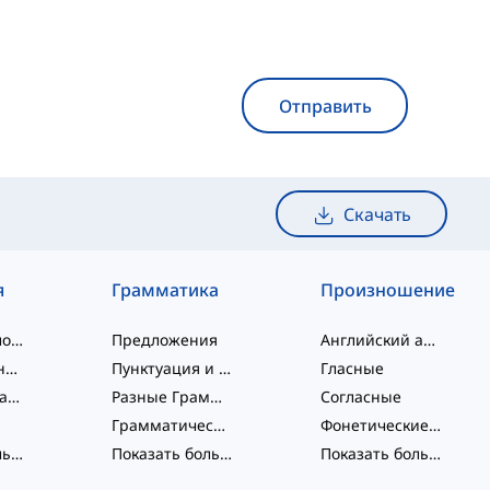
Отправить
Скачать
я
Грамматика
Произношение
слэнговые слова
Предложения
Английский алфавит
словосочетания
Пунктуация и Орфография
Гласные
Фразовые глаголы
Разные Грамматические Темы
Согласные
Грамматические Функции
Фонетические концепции
Показать больше
...
Показать больше
...
Показать больше
...