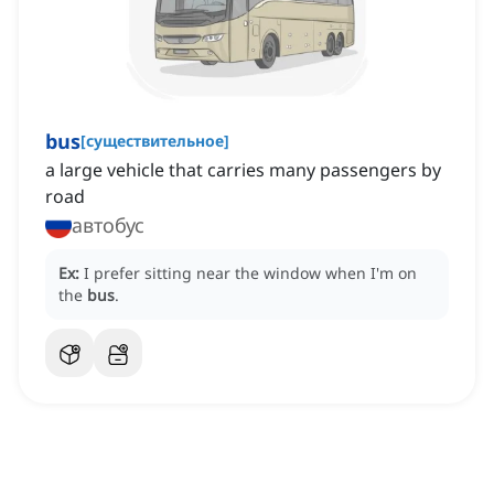
bus
[
существительное
]
a large vehicle that carries many passengers by
road
автобус
Ex:
I prefer sitting near the window when I'm on
the
bus
.