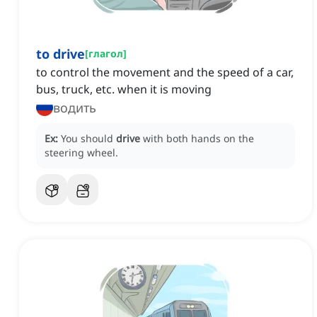
to drive
[
глагол
]
to control the movement and the speed of a car,
bus, truck, etc. when it is moving
водить
Ex:
You should
drive
with both hands on the
steering wheel.