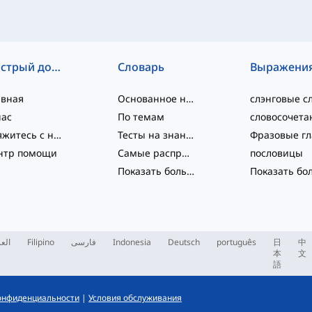
Быстрый доступ
Словарь
Выражени
авная
Основанное на уровне
нас
По темам
Свяжитесь с нами
Тесты на знание языка
нтр помощи
Самые распространённые
пословицы
Показать больше
...
العر
Filipino
فارسی
Indonesia
Deutsch
português
日
中
本
文
語
онфиденциальности
|
Условия обслуживания