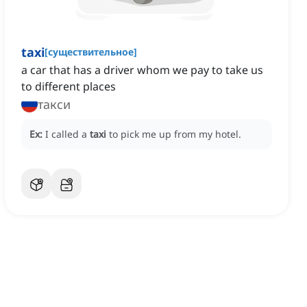
taxi
[
существительное
]
a car that has a driver whom we pay to take us
to different places
такси
Ex:
I called a
taxi
to pick me up from my hotel.