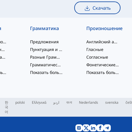
Скачать
я
Грамматика
Произношение
слэнговые слова
Предложения
Английский алфавит
словосочетания
Пунктуация и Орфография
Гласные
Фразовые глаголы
Разные Грамматические Темы
Согласные
Грамматические Функции
Фонетические концепции
Показать больше
...
Показать больше
...
Показать больше
...
한
polski
Ελληνικά
اردو
বাংলা
Nederlands
svenska
češ
국
어