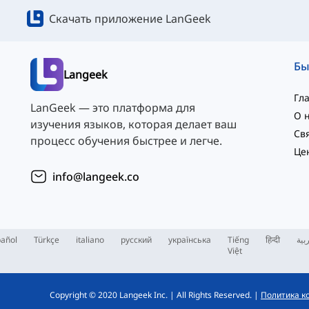
Скачать приложение LanGeek
Langeek
Гл
LanGeek — это платформа для
О 
изучения языков, которая делает ваш
процесс обучения быстрее и легче.
Це
info@langeek.co
añol
Türkçe
italiano
русский
українська
Tiếng
हिन्दी
بية
Việt
Copyright © 2020 Langeek Inc.
|
All Rights Reserved.
|
Политика к