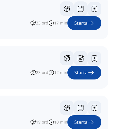
Starta
33
ord
17
min
Starta
23
ord
12
min
Starta
19
ord
10
min