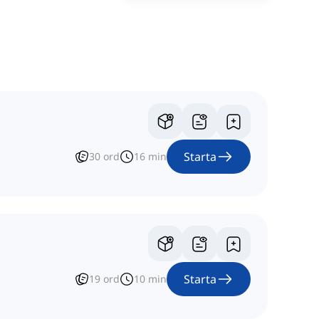
Starta
30
ord
16
min
Starta
19
ord
10
min