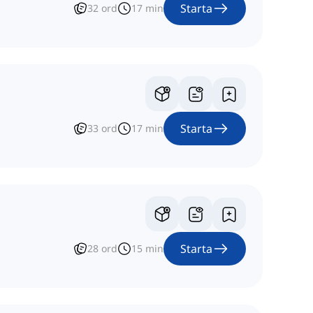
Starta
32
ord
17
min
Starta
33
ord
17
min
Starta
28
ord
15
min