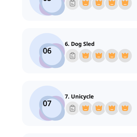
6. Dog Sled
06
7. Unicycle
07