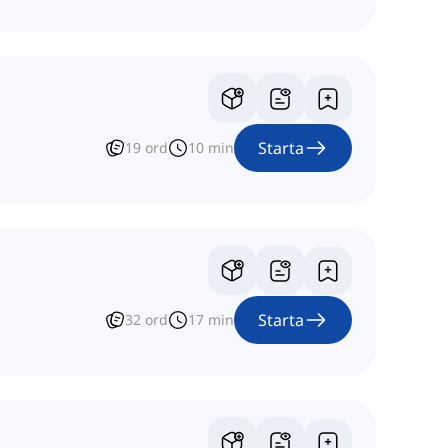
Starta
19
ord
10
min
Starta
32
ord
17
min