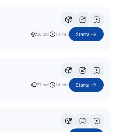
Starta
26
ord
14
min
Starta
27
ord
14
min