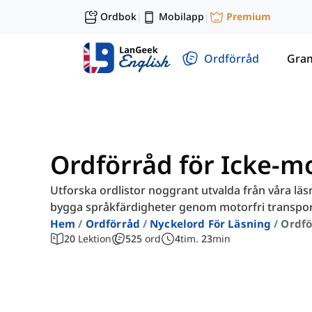
Ordbok
Mobilapp
Premium
|
|
Ordförråd
Gra
Ordförråd för Icke-m
Utforska ordlistor noggrant utvalda från våra lä
bygga språkfärdigheter genom motorfri transpor
Hem
Ordförråd
Nyckelord För Läsning
Ordfö
20
Lektion
525
ord
4
tim.
23
min