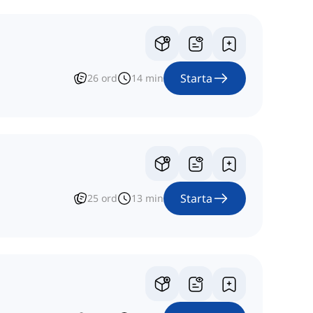
Starta
26
ord
14
min
Starta
25
ord
13
min