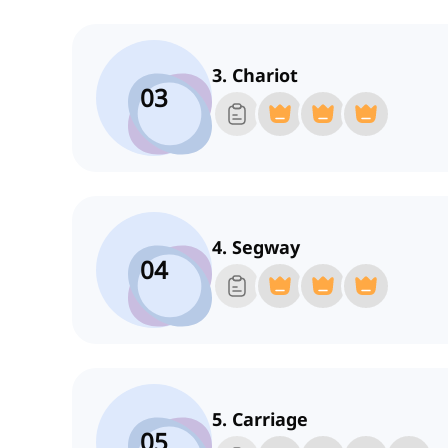
3. Chariot
03
4. Segway
04
5. Carriage
05