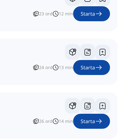
Starta
23
ord
12
min
Starta
24
ord
13
min
Starta
26
ord
14
min