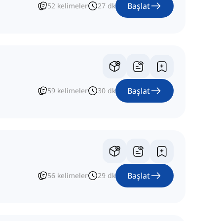
Başlat
52
kelimeler
27
dk
Başlat
59
kelimeler
30
dk
Başlat
56
kelimeler
29
dk