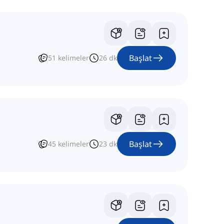
Başlat
51
kelimeler
26
dk
Başlat
45
kelimeler
23
dk