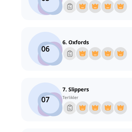
6. Oxfords
06
7. Slippers
07
Terlikler