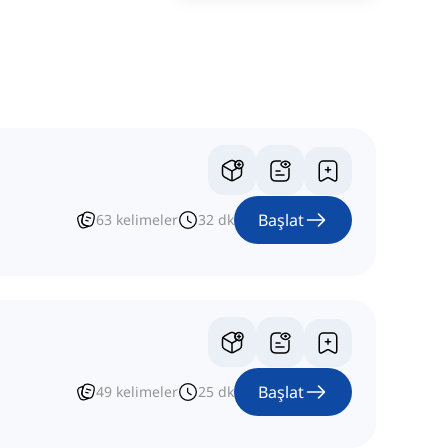
Başlat
63
kelimeler
32
dk
Başlat
49
kelimeler
25
dk