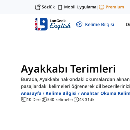
Sözlük
Mobil Uygulama
Premium
|
|
Kelime Bilgisi
Di
Ayakkabı Terimleri
Burada, Ayakkabı hakkındaki okumalardan alınan kel
pasajlardaki kelimeleri öğrenerek dil becerilerinizi 
Anasayfa
Kelime Bilgisi
Anahtar Okuma Kelim
10
Ders
540
kelimeler
4
S
31
dk