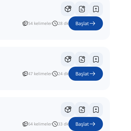
Başlat
54
kelimeler
28
dk
Başlat
47
kelimeler
24
dk
Başlat
64
kelimeler
33
dk