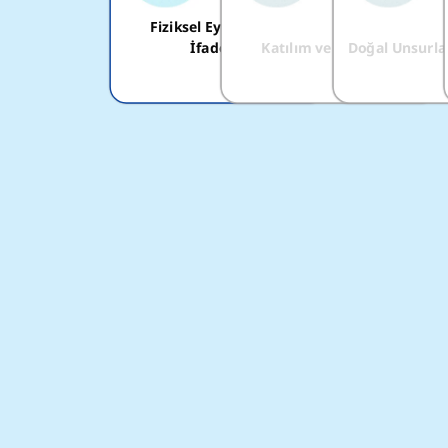
Fiziksel Eylemler ve
İfadeler
Katılım ve Davranış
Doğal Unsurla