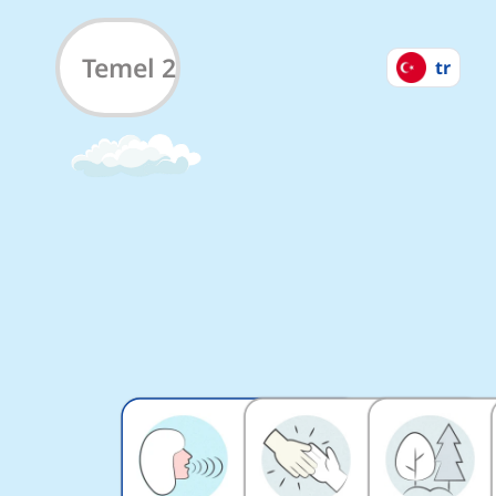
İlkokul için İngilizce K
Temel 2
tr
#
1
#
2
12
kelimeler
14
kelimeler
6
Dk.
7
Dk.