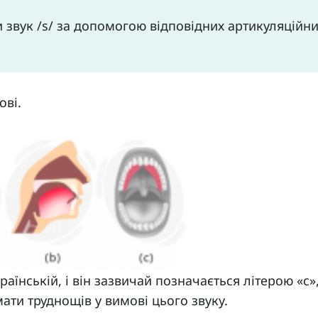
 звук /s/ за допомогою відповідних артикуляційн
ові.
країнській, і він зазвичай позначається літерою «с»,
мати труднощів у вимові цього звуку.