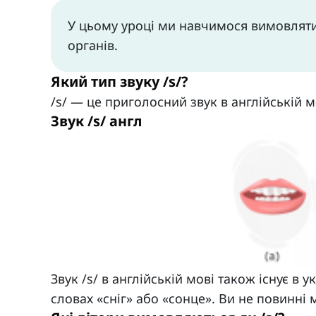
У цьому уроці ми навчимося вимовляти
органів.
Який тип звуку /s/?
/s/ — це приголосний звук в англійській м
Звук /s/ англ
Звук /s/ в англійській мові також існує в у
словах «сніг» або «сонце». Ви не повинні 