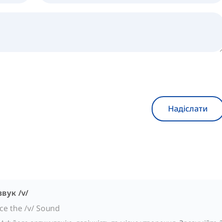
Надіслати
вук /v/
e the /v/ Sound