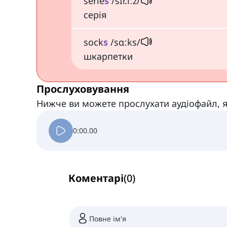
serie
s
/sɪr.iːz/
серія
sock
s
/sɑːks/
шкарпетки
Прослуховування
Нижче ви можете прослухати аудіофайл, я
0:00.00
Коментарі
(
0
)