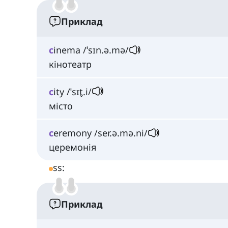
Приклад
c
inema /ˈsɪn.ə.mə/
кінотеатр
c
ity /ˈsɪt̬.i/
місто
c
eremony /ser.ə.mə.ni/
церемонія
ss:
Приклад