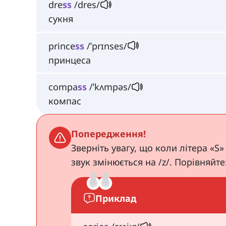
dre
ss
/dres/
сукня
prince
ss
/ˈprɪnses/
принцеса
compa
ss
/ˈkʌmpəs/
компас
Попередження!
Зверніть увагу, що коли літера «S»
звук змінюється на /z/. Порівняйте
Приклад