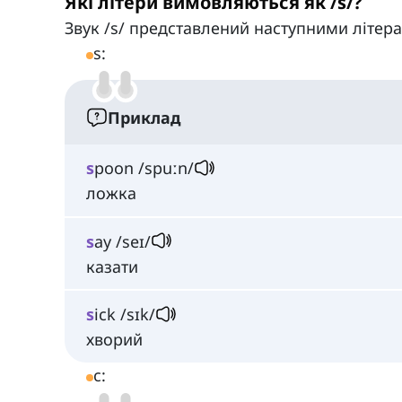
Які літери вимовляються як /s/?
Звук /s/ представлений наступними літер
s:
Приклад
s
poon /spuːn/
ложка
s
ay /seɪ/
казати
s
ick /sɪk/
хворий
c: