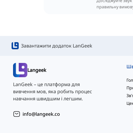
Досліджуйте звук 
правильну вимову
Завантажити додаток LanGeek
Langeek
Го
LanGeek – це платформа для
Пр
вивчення мов, яка робить процес
навчання швидшим і легшим.
info@langeek.co