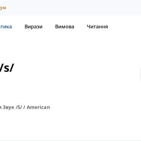
іум
атика
Вирази
Вимова
Читання
/s/
 Звук /s/ / American