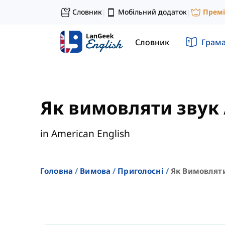
Словник
Мобільний додаток
Прем
|
|
Словник
Грам
Як вимовляти звук 
in American English
Головна
Вимова
Приголосні
Як Вимовляти