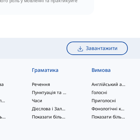
 його роль у мовленні та практикуйте
Завантажити
Граматика
Вимова
ва
Речення
Англійський алфавіт
Пунктуація та Орфографія
Голосні
Фразові дієслова
Часи
Приголосні
Дієслова і Залоги
Фонологічні концепції
Показати більше
...
Показати більше
...
Показати більше
...