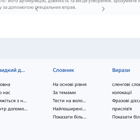
/v/: його артикуляцію, дзвінкість та місце утворення. Зрозумійте
 за допомогою спеціальних вправ.
Швидкий доступ
Словник
Вирази
ловна
На основі рівня
сленгові сло
о нас
За темами
колокації
Зв'яжіться з нами
Тести на володіння мовою
Центр допомоги
Найпоширеніші
прислів’я
Показати більше
...