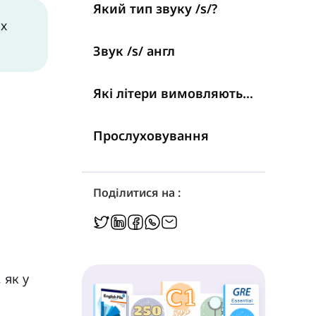
Який тип звуку /s/?
их
Звук /s/ англ
Які літери вимовляються як /s/?
Прослуховування
Поділитися на :
 як у