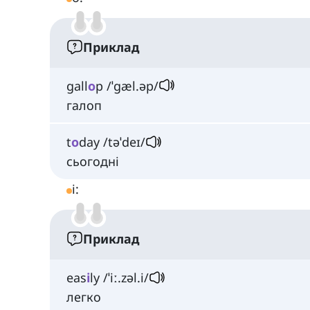
Приклад
gall
o
p /ˈɡæl.əp/
галоп
t
o
day /təˈdeɪ/
сьогодні
i:
Приклад
eas
i
ly /ˈiː.zəl.i/
легко