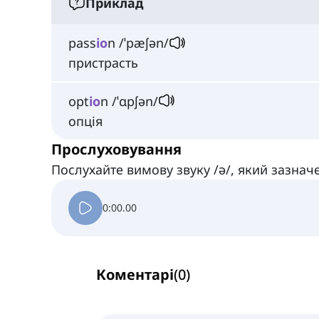
Приклад
pass
io
n /ˈpæʃən/
пристрасть
opt
io
n /ˈɑpʃən/
опція
Прослуховування
Послухайте вимову звуку /ə/, який зазнач
0:00.00
Коментарі
(
0
)