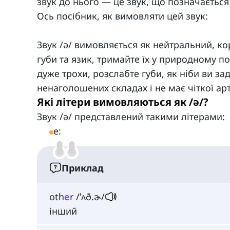
звук до нього — це звук, що позначається 
Ось посібник, як вимовляти цей звук:
Звук /ə/ вимовляється як нейтральний, ко
губи та язик, тримайте їх у природному п
дуже трохи, розслабте губи, як ніби ви зад
ненаголошених складах і не має чіткої арт
Які літери вимовляються як /ə/?
Звук /ə/ представлений такими літерами:
e:
Приклад
oth
e
r /ˈʌð.ɚ/
інший