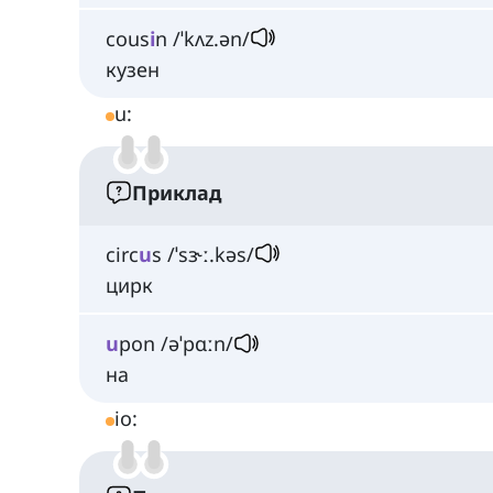
cous
i
n /ˈkʌz.ən/
кузен
u:
Приклад
circ
u
s /ˈsɝː.kəs/
цирк
u
pon /əˈpɑːn/
на
io: