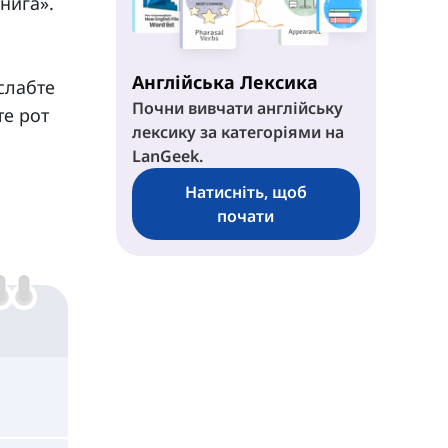
нига».
Англійська Лексика
слабте
Почни вивчати англійську
те рот
лексику за категоріями на
LanGeek.
Натисніть, щоб
почати