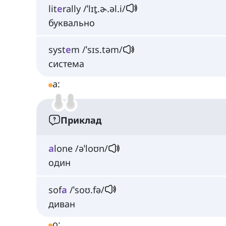
lit
e
rally /ˈlɪt̬.ɚ.əl.i/
буквально
syst
e
m /ˈsɪs.təm/
система
a:
Приклад
a
lone /əˈloʊn/
один
sof
a
/ˈsoʊ.fə/
диван
o: