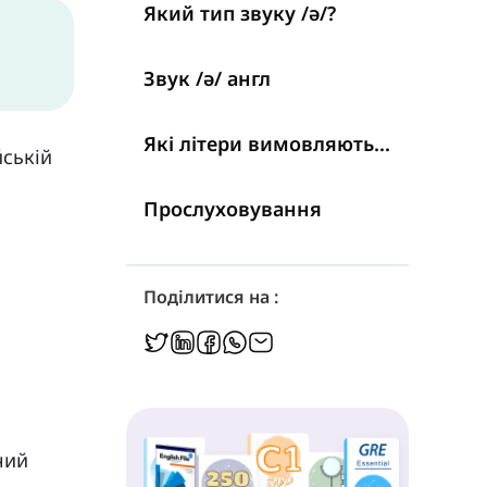
Який тип звуку /ə/?
Звук /ə/ англ
Які літери вимовляються як /ə/?
йській
Прослуховування
Поділитися на :
чий