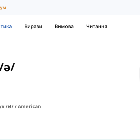
іум
атика
Вирази
Вимова
Читання
/ə/
к /ə/ / American