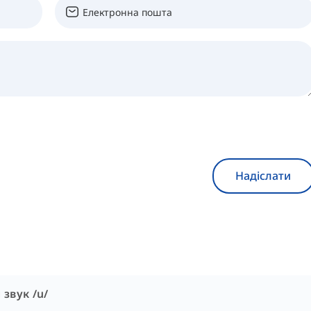
Надіслати
 звук /u/