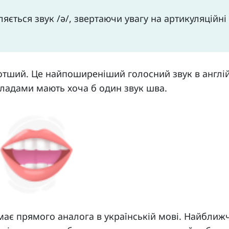
яється звук /ə/, звертаючи увагу на артикуляційні
оротший. Це найпоширеніший голосний звук в англі
кладами мають хоча б один звук шва.
е має прямого аналога в українській мові. Найближ