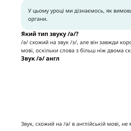
У цьому уроці ми дізнаємось, як вимовл
органи.
Який тип звуку /ə/?
/ə/ схожий на звук /ɜ/, але він завжди к
мові, оскільки слова з більш ніж двома с
Звук /ə/ англ
Звук, схожий на /ə/ в англійській мові, н