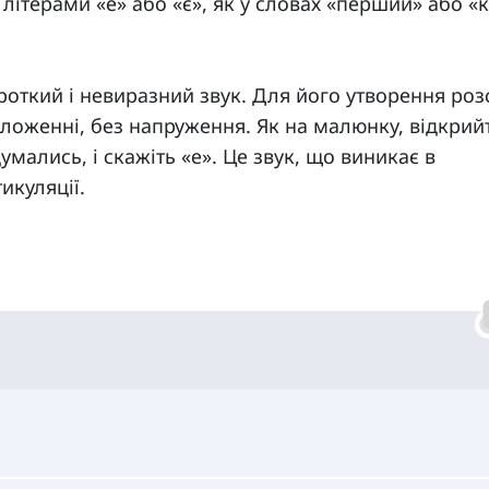
літерами «е» або «є», як у словах «перший» або «к
роткий і невиразний звук. Для його утворення роз
оложенні, без напруження. Як на малюнку, відкрий
умались, і скажіть «е». Це звук, що виникає в
икуляції.