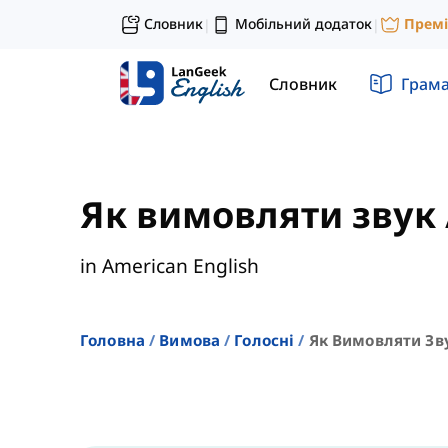
Словник
Мобільний додаток
Прем
|
|
Словник
Грам
Як вимовляти звук 
in American English
Головна
Вимова
Голосні
Як Вимовляти Зву