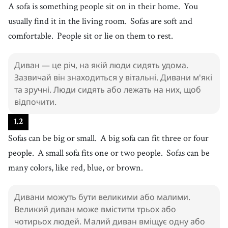
4
.
A sofa is something people sit on in their home.
You
soft
[
adj
]
/
sɑft
/
usually find it in the living room.
Sofas are soft and
м'який
5
.
comfortable.
People sit or lie on them to rest.
comfortable
[
adj
]
/
ˈkʌmfɚtəbl
/
зручний
6
.
Диван — це річ, на якій люди сидять удома.
lie
[
v
]
/
ˈɫaɪ
/
Зазвичай він знаходиться у вітальні. Дивани м'які
лежати
та зручні. Люди сидять або лежать на них, щоб
7
.
rest
[
v
]
/
rɛst
/
відпочити.
відпочивати
1
.
2
8
.
fit
[
v
]
/
fɪt
/
Sofas can be big or small.
A big sofa can fit three or four
підганяти
people.
A small sofa fits one or two people.
Sofas can be
9
.
cloth
[
n
]
/
klɑːθ
/
many colors, like red, blue, or brown.
тканина
10
.
leather
[
n
]
/
ˈlɛðɚ
/
Дивани можуть бути великими або малими.
шкіра
Великий диван може вмістити трьох або
11
.
nice
чотирьох людей. Малий диван вміщує одну або
[
adj
]
/
naɪs
/