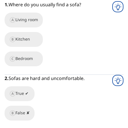
1
.
Where do you usually find a sofa?
Living room
A
Kitchen
B
Bedroom
C
2
.
Sofas are hard and uncomfortable.
True ✔
A
False ✘
B