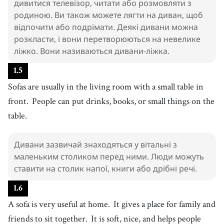
дивитися телевізор, читати або розмовляти з
друг
родиною. Ви також можете лягти на диван, щоб
27
.
relax
відпочити або подрімати. Деякі дивани можна
[
v
]
/
rɪˈlæks
/
розкласти, і вони перетворюються на невелике
відпочивати
ліжко. Вони називаються дивани-ліжка.
1
.
5
Sofas are usually in the living room with a small table in
front.
People can put drinks, books, or small things on the
table.
Дивани зазвичай знаходяться у вітальні з
маленьким столиком перед ними. Люди можуть
ставити на столик напої, книги або дрібні речі.
1
.
6
A sofa is very useful at home.
It gives a place for family and
friends to sit together.
It is soft, nice, and helps people