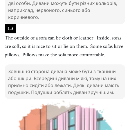
дві особи. Дивани можуть бути різних кольорів,
милий
наприклад, червоного, синього або
12
.
pillow
[
n
]
/
ˈpɪloʊ
/
коричневого.
подушка
13
.
1
.
3
way
[
n
]
/
weɪ
/
The outside of a sofa can be cloth or leather.
Inside, sofas
метод
are soft, so it is nice to sit or lie on them.
Some sofas have
14
.
watch
[
v
]
/
wɑːtʃ
/
pillows.
Pillows make the sofa more comfortable.
дивитися
15
.
read
[
v
]
/
riːd
/
Зовнішня сторона дивана може бути з тканини
читати
або шкіри. Всередині дивани м'які, тому на них
16
.
also
[
adv
]
/
ˈɔlsoʊ
/
приємно сидіти або лежати. Деякі дивани мають
також
подушки. Подушки роблять диван зручнішим.
17
.
lie down
[
v
]
/
lˈaɪ dˈaʊn
/
лягати
18
.
[take] a nap
[
phrase
]
/
tˈeɪk ɐ nˈæp
/
to rest or sleep for a short period of time during the day