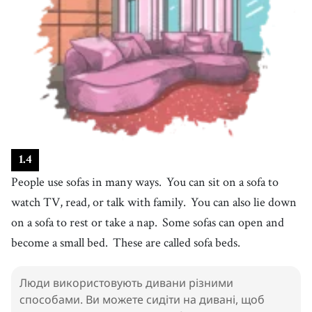
19
.
become
[
v
]
/
bɪˈkʌm
/
ставати
20
.
bed
[
n
]
/
bɛd
/
ліжко
21
.
call
[
v
]
/
kɔːl
/
називати
22
.
sofa bed
[
n
]
/
ˈsoʊfə bɛd
/
розкладний диван.
1
.
4
23
.
table
People use sofas in many ways.
You can sit on a sofa to
[
n
]
/
ˈteɪbəl
/
стола
watch TV, read, or talk with family.
You can also lie down
24
.
useful
on a sofa to rest or take a nap.
Some sofas can open and
[
adj
]
/
ˈjusfəɫ
/
корисний
become a small bed.
These are called sofa beds.
25
.
give
[
v
]
/
ɡɪv
/
Люди використовують дивани різними
давати
способами. Ви можете сидіти на дивані, щоб
26
.
friend
[
n
]
/
frɛnd
/