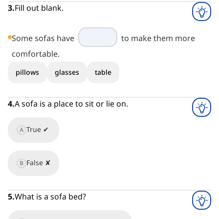
3
.
Fill out blank.
Some sofas have
to make them more
comfortable.
pillows
glasses
table
4
.
A sofa is a place to sit or lie on.
True ✔
A
False ✘
B
5
.
What is a sofa bed?