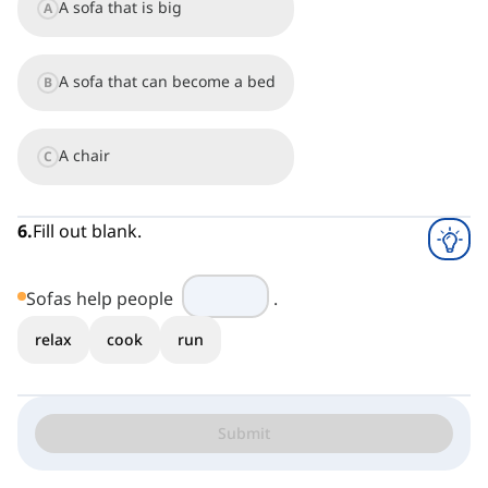
A sofa that is big
A
A sofa that can become a bed
B
A chair
C
6
.
Fill out blank.
Sofas help people
.
relax
cook
run
Submit