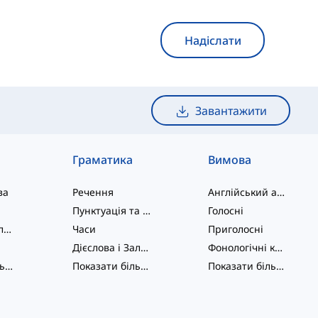
Надіслати
Завантажити
Граматика
Вимова
ва
Речення
Англійський алфавіт
Пунктуація та Орфографія
Голосні
Фразові дієслова
Часи
Приголосні
Дієслова і Залоги
Фонологічні концепції
Показати більше
...
Показати більше
...
Показати більше
...