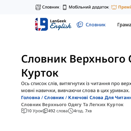
Словник
Мобільний додаток
Прем
|
|
Словник
Грам
Словник Верхнього 
Курток
Ось список слів, витягнутих із читання про вер
мовні навички, вивчаючи слова в цих уривках.
Головна
Словник
Ключові Слова Для Читан
Словник Верхнього Одягу Та Легких Курток
10
Урок
492
слова
4
год.
7
хв