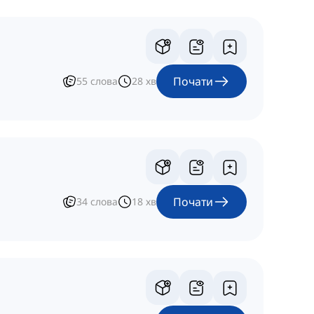
Почати
55
слова
28
хв
Почати
34
слова
18
хв