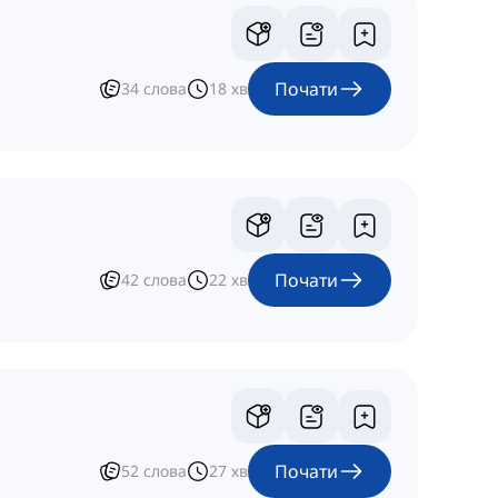
Почати
34
слова
18
хв
Почати
42
слова
22
хв
Почати
52
слова
27
хв