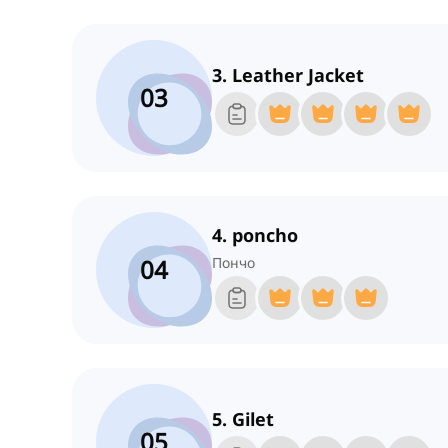
3. Leather Jacket
03
4. poncho
04
Пончо
5. Gilet
05