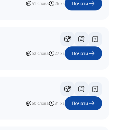
Почати
51
слова
26
хв
Почати
52
слова
27
хв
Почати
60
слова
31
хв