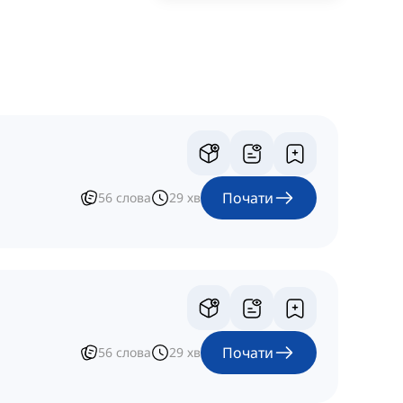
Почати
56
слова
29
хв
Почати
56
слова
29
хв