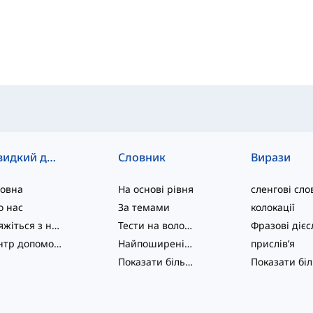
Швидкий доступ
Словник
Вирази
ловна
На основі рівня
сленгові сло
о нас
За темами
колокації
Зв'яжіться з нами
Тести на володіння мовою
Центр допомоги
Найпоширеніші
прислів’я
Показати більше
...