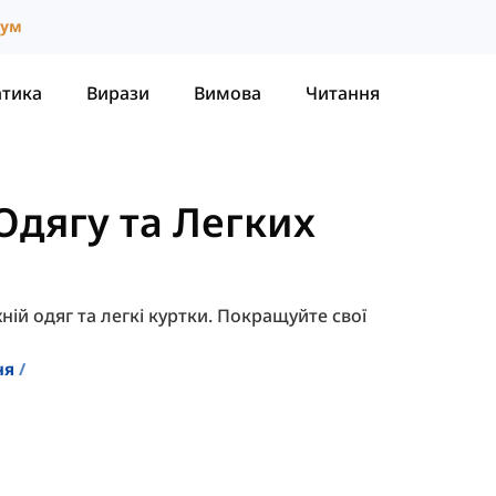
іум
атика
Вирази
Вимова
Читання
Одягу та Легких
хній одяг та легкі куртки. Покращуйте свої
ня