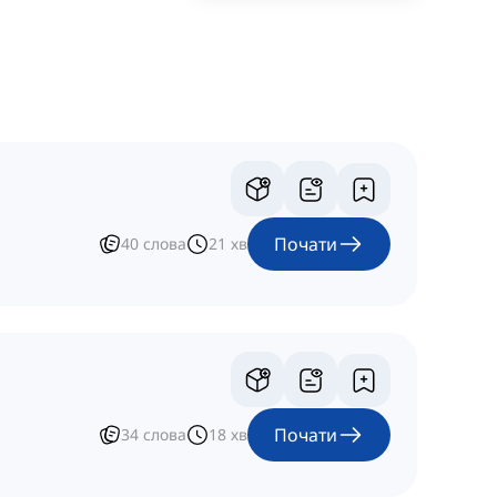
Почати
40
слова
21
хв
Почати
34
слова
18
хв