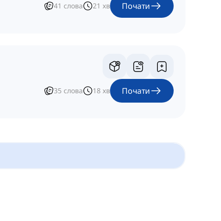
Почати
41
слова
21
хв
Почати
35
слова
18
хв