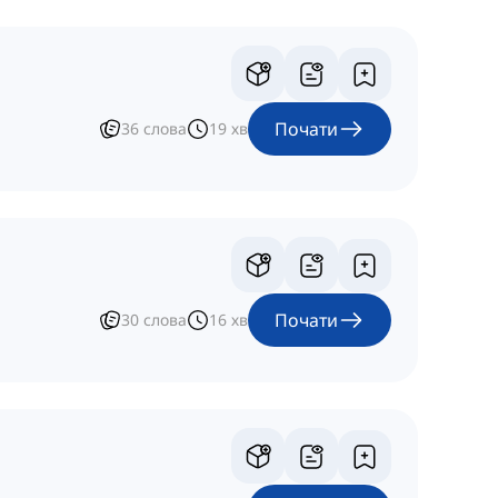
Почати
36
слова
19
хв
Почати
30
слова
16
хв