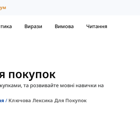
іум
атика
Вирази
Вимова
Читання
я покупок
покупками, та розвивайте мовні навички на
ня
Ключова Лексика Для Покупок