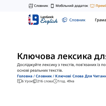
Словник
Мобільний додаток
Прем
|
|
Словник
Грам
Ключова лексика дл
Досліджуйте лексику з текстів, пов'язаних із 
основі реальних текстів.
Головна
Словник
Ключові Слова Для Читан
6
Урок
216
слова
1
год.
49
хв