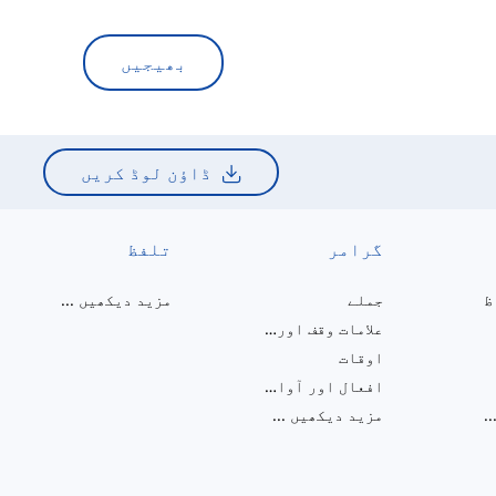
بھیجیں
ڈاؤن لوڈ کریں
گرامر
تلفظ
ظ
جملے
مزید دیکھیں
...
علامات وقف اور ہجے
اوقات
افعال اور آوازیں
..
مزید دیکھیں
...