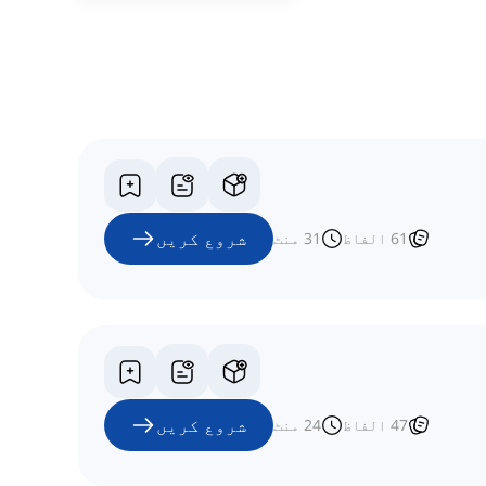
شروع کریں
61
الفاظ
31
منٹ
شروع کریں
47
الفاظ
24
منٹ