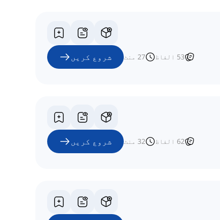
شروع کریں
53
الفاظ
27
منٹ
شروع کریں
62
الفاظ
32
منٹ