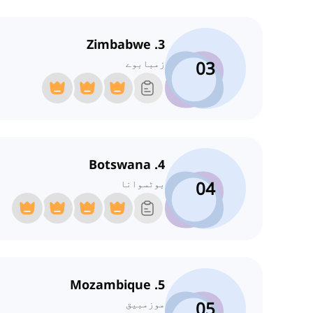
3. Zimbabwe
03
زمبابوے
4. Botswana
04
بوٹسوانا
5. Mozambique
05
موزمبیق