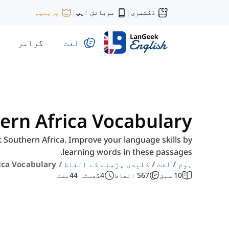
ڈکشنری
موبائل ایپ
پریمیم
|
|
لغت
گرامر
ern Africa Vocabulary
Southern Africa. Improve your language skills by
learning words in these passages.
ہوم
لغت
کلیدی پڑھنے کے الفاظ
ica Vocabulary
10
سبق
567
الفاظ
4
گھنٹہ
44
منٹ