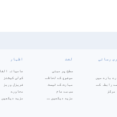
ی رسائی
لغت
اظہار
سطح پر مبنی
عامیانہ الفا
ے بارے میں
موضوع کے لحاظ سے
کولی کیشنز
ہم سے رابطہ کریں
مہارت کے ٹیسٹ
فریزل وربز
 مرکز
سب سے عام
محاورے
مزید دیکھیں
...
مزید دیکھیں
.