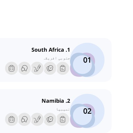
1. South Africa
01
جنوبی افریقہ
2. Namibia
02
نمیبیا