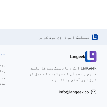
لینگیک ایپ ڈاؤن لوڈ کریں
فور
Langeek
ہوم
LanGeek ایک زبان سیکھنے کا پلیٹ
ہمار
فارم ہے جو آپ کے سیکھنے کے عمل کو
تیز اور آسان بناتا ہے۔
مدد
info@langeek.co