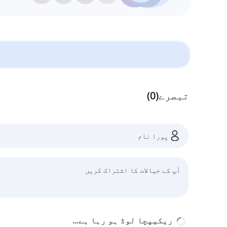
تبصرے
(
0
)
ریکیپچا لوڈ ہو رہا ہے...