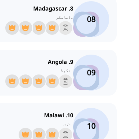
8. Madagascar
08
مڈغاسکر
9. Angola
09
انگولا
10. Malawi
10
ملاوی