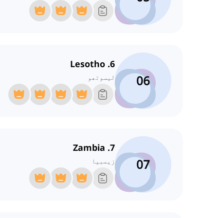
6. Lesotho
06
لیسوتھو
7. Zambia
07
زیمبیا