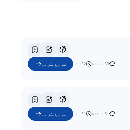
شروع کریں
63
الفاظ
32
منٹ
شروع کریں
61
الفاظ
31
منٹ