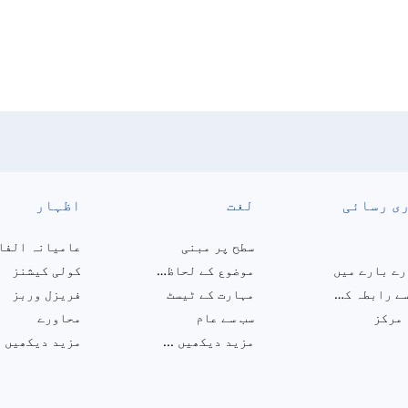
ی رسائی
لغت
اظہار
سطح پر مبنی
عامیانہ الفا
ے بارے میں
موضوع کے لحاظ سے
کولی کیشنز
ہم سے رابطہ کریں
مہارت کے ٹیسٹ
فریزل وربز
 مرکز
سب سے عام
محاورے
مزید دیکھیں
...
مزید دیکھیں
.