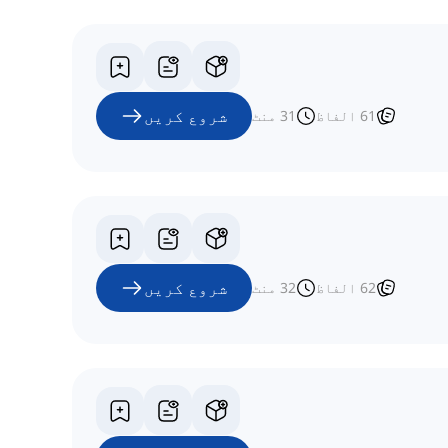
شروع کریں
61
الفاظ
31
منٹ
شروع کریں
62
الفاظ
32
منٹ