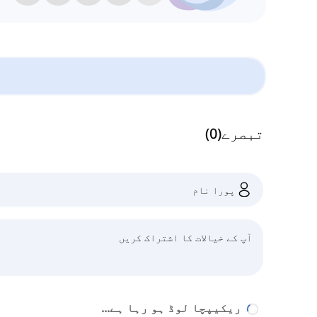
تبصرے
(
0
)
ریکیپچا لوڈ ہو رہا ہے...