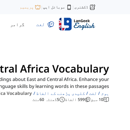
ڈکشنری
موبائل ایپ
پریمیم
|
|
لغت
گرامر
tral Africa Vocabulary
ngs about East and Central Africa. Enhance your
nguage skills by learning words in these passages.
ہوم
لغت
کلیدی پڑھنے کے الفاظ
ica Vocabulary
10
سبق
599
الفاظ
5
گھنٹہ
60
منٹ