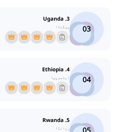
3. Uganda
03
یوگنڈا
4. Ethiopia
04
ایتھوپیا
5. Rwanda
05
روانڈا