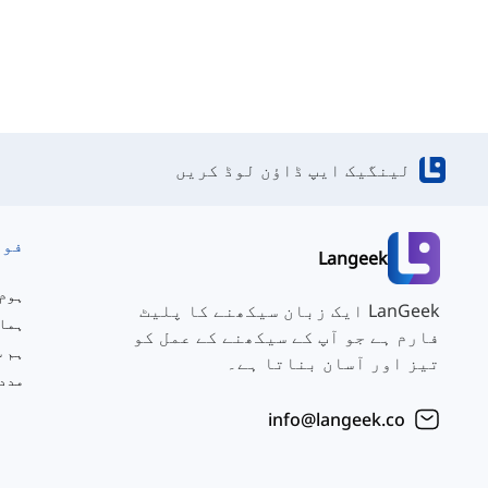
لینگیک ایپ ڈاؤن لوڈ کریں
فور
Langeek
ہوم
LanGeek ایک زبان سیکھنے کا پلیٹ
ہمار
فارم ہے جو آپ کے سیکھنے کے عمل کو
تیز اور آسان بناتا ہے۔
مدد
info@langeek.co