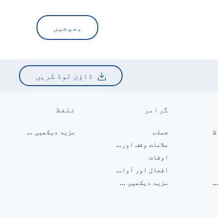
بھیجیں
ڈاؤن لوڈ کریں
گرامر
تلفظ
ظ
جملے
مزید دیکھیں
...
علامات وقف اور ہجے
اوقات
افعال اور آوازیں
..
مزید دیکھیں
...